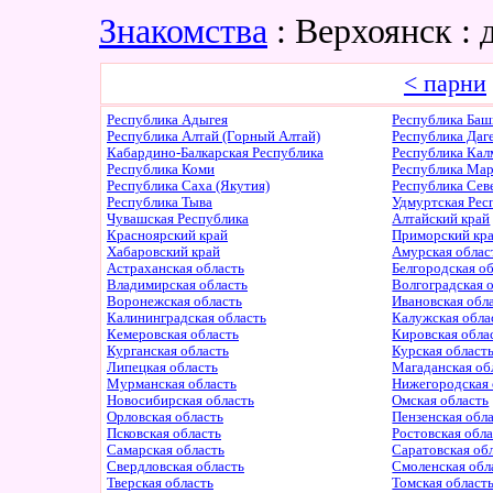
Знакомства
: Верхоянск :
< парни
Республика Адыгея
Республика Баш
Республика Алтай (Горный Алтай)
Республика Даг
Кабардино-Балкарская Республика
Республика Ка
Республика Коми
Республика Ма
Республика Саха (Якутия)
Республика Сев
Республика Тыва
Удмуртская Рес
Чувашская Республика
Алтайский край
Красноярский край
Приморский кр
Хабаровский край
Амурская облас
Астраханская область
Белгородская о
Владимирская область
Волгоградская 
Воронежская область
Ивановская обл
Калининградская область
Калужская обла
Кемеровская область
Кировская обла
Курганская область
Курская област
Липецкая область
Магаданская об
Мурманская область
Нижегородская 
Новосибирская область
Омская область
Орловская область
Пензенская обл
Псковская область
Ростовская обл
Самарская область
Саратовская об
Свердловская область
Смоленская обл
Тверская область
Томская област