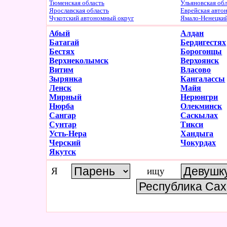
Тюменская область
Ульяновская об
Ярославская область
Еврейская авто
Чукотский автономный округ
Ямало-Ненецки
Абый
Алдан
Батагай
Бердигестях
Бестях
Борогонцы
Верхнеколымск
Верхоянск
Витим
Власово
Зырянка
Кангалассы
Ленск
Майя
Мирный
Нерюнгри
Нюрба
Олекминск
Сангар
Саскылах
Сунтар
Тикси
Усть-Нера
Хандыга
Черский
Чокурдах
Якутск
Я
ищу