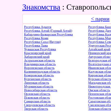
Знакомства
: Ставропольс
< парни
Республика Адыгея
Республика Баш
Республика Алтай (Горный Алтай)
Республика Даг
Кабардино-Балкарская Республика
Республика Ка
Республика Коми
Республика Ма
Республика Саха (Якутия)
Республика Сев
Республика Тыва
Удмуртская Рес
Чувашская Республика
Алтайский край
Красноярский край
Приморский кр
Хабаровский край
Амурская облас
Астраханская область
Белгородская о
Владимирская область
Волгоградская 
Воронежская область
Ивановская обл
Калининградская область
Калужская обла
Кемеровская область
Кировская обла
Курганская область
Курская област
Липецкая область
Магаданская об
Мурманская область
Нижегородская 
Новосибирская область
Омская область
Орловская область
Пензенская обл
Псковская область
Ростовская обл
Самарская область
Саратовская об
Свердловская область
Смоленская обл
Тверская область
Томская област