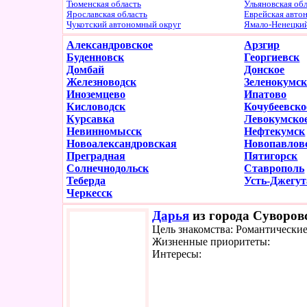
Тюменская область
Ульяновская об
Ярославская область
Еврейская авто
Чукотский автономный округ
Ямало-Ненецки
Александровское
Арзгир
Буденновск
Георгиевск
Домбай
Донское
Железноводск
Зеленокумс
Иноземцево
Ипатово
Кисловодск
Кочубеевско
Курсавка
Левокумско
Невинномысск
Нефтекумск
Новоалександровская
Новопавлов
Преградная
Пятигорск
Солнечнодольск
Ставрополь
Теберда
Усть-Джегут
Черкесск
Дарья
из города Суворовс
Цель знакомства: Романтически
Жизненные приоритеты:
Интересы: