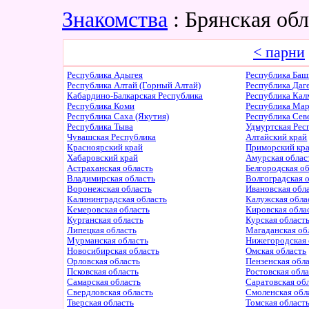
Знакомства
: Брянская об
< парни
Республика Адыгея
Республика Баш
Республика Алтай (Горный Алтай)
Республика Даг
Кабардино-Балкарская Республика
Республика Ка
Республика Коми
Республика Ма
Республика Саха (Якутия)
Республика Сев
Республика Тыва
Удмуртская Рес
Чувашская Республика
Алтайский край
Красноярский край
Приморский кр
Хабаровский край
Амурская облас
Астраханская область
Белгородская о
Владимирская область
Волгоградская 
Воронежская область
Ивановская обл
Калининградская область
Калужская обла
Кемеровская область
Кировская обла
Курганская область
Курская област
Липецкая область
Магаданская об
Мурманская область
Нижегородская 
Новосибирская область
Омская область
Орловская область
Пензенская обл
Псковская область
Ростовская обл
Самарская область
Саратовская об
Свердловская область
Смоленская обл
Тверская область
Томская област