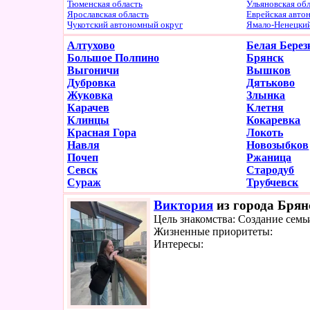
Тюменская область
Ульяновская об
Ярославская область
Еврейская авто
Чукотский автономный округ
Ямало-Ненецки
Алтухово
Белая Берез
Большое Полпино
Брянск
Выгоничи
Вышков
Дубровка
Дятьково
Жуковка
Злынка
Карачев
Клетня
Клинцы
Кокаревка
Красная Гора
Локоть
Навля
Новозыбков
Почеп
Ржаница
Севск
Стародуб
Сураж
Трубчевск
Виктория
из города Брянс
Цель знакомства: Создание семь
Жизненные приоритеты:
Интересы: