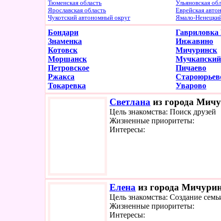
Тюменская область
Ульяновская об
Ярославская область
Еврейская авто
Чукотский автономный округ
Ямало-Ненецки
Бондари
Гавриловка
Знаменка
Инжавино
Котовск
Мичуринск
Моршанск
Мучкапски
Петровское
Пичаево
Ржакса
Староюрьев
Токаревка
Уварово
Светлана
из города Мичу
Цель знакомства: Поиск друзей
Жизненные приоритеты:
Интересы:
Елена
из города Мичуринс
Цель знакомства: Создание семь
Жизненные приоритеты:
Интересы: