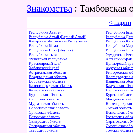
Знакомства
: Тамбовская 
< парни
Республика Адыгея
Республика Баш
Республика Алтай (Горный Алтай)
Республика Даг
Кабардино-Балкарская Республика
Республика Ка
Республика Коми
Республика Ма
Республика Саха (Якутия)
Республика Сев
Республика Тыва
Удмуртская Рес
Чувашская Республика
Алтайский край
Красноярский край
Приморский кр
Хабаровский край
Амурская облас
Астраханская область
Белгородская о
Владимирская область
Волгоградская 
Воронежская область
Ивановская обл
Калининградская область
Калужская обла
Кемеровская область
Кировская обла
Курганская область
Курская област
Липецкая область
Магаданская об
Мурманская область
Нижегородская 
Новосибирская область
Омская область
Орловская область
Пензенская обл
Псковская область
Ростовская обл
Самарская область
Саратовская об
Свердловская область
Смоленская обл
Тверская область
Томская област