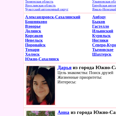
Тюменская область
Ульяновская об
Ярославская область
Еврейская авто
Чукотский автономный округ
Ямало-Ненецки
Александровск-Сахалинский
Анбэцу
Бошняково
Быков
Взморье
Гастелло
Долинск
Ильинский
Корсаков
Курильск
Невельск
Ноглики
Поронайск
Северо-Кур
Томари
Тымовское
Холмск
Шахтерск
Южно-Сахалинск
Дарья
из города Южно-Са
Цель знакомства: Поиск друзей
Жизненные приоритеты:
Интересы:
Анна
из города Южно-Сах