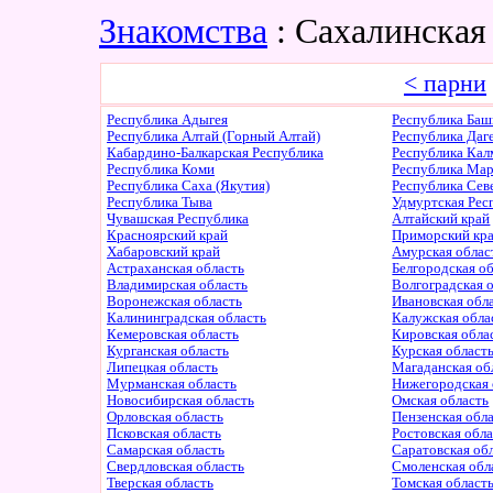
Знакомства
: Сахалинская
< парни
Республика Адыгея
Республика Баш
Республика Алтай (Горный Алтай)
Республика Даг
Кабардино-Балкарская Республика
Республика Ка
Республика Коми
Республика Ма
Республика Саха (Якутия)
Республика Сев
Республика Тыва
Удмуртская Рес
Чувашская Республика
Алтайский край
Красноярский край
Приморский кр
Хабаровский край
Амурская облас
Астраханская область
Белгородская о
Владимирская область
Волгоградская 
Воронежская область
Ивановская обл
Калининградская область
Калужская обла
Кемеровская область
Кировская обла
Курганская область
Курская област
Липецкая область
Магаданская об
Мурманская область
Нижегородская 
Новосибирская область
Омская область
Орловская область
Пензенская обл
Псковская область
Ростовская обл
Самарская область
Саратовская об
Свердловская область
Смоленская обл
Тверская область
Томская област