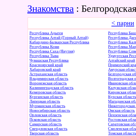
Знакомства
: Белгородска
< парни
Республика Адыгея
Республика Баш
Республика Алтай (Горный Алтай)
Республика Даг
Кабардино-Балкарская Республика
Республика Ка
Республика Коми
Республика Ма
Республика Саха (Якутия)
Республика Сев
Республика Тыва
Удмуртская Рес
Чувашская Республика
Алтайский край
Красноярский край
Приморский кр
Хабаровский край
Амурская облас
Астраханская область
Белгородская о
Владимирская область
Волгоградская 
Воронежская область
Ивановская обл
Калининградская область
Калужская обла
Кемеровская область
Кировская обла
Курганская область
Курская област
Липецкая область
Магаданская об
Мурманская область
Нижегородская 
Новосибирская область
Омская область
Орловская область
Пензенская обл
Псковская область
Ростовская обл
Самарская область
Саратовская об
Свердловская область
Смоленская обл
Тверская область
Томская област