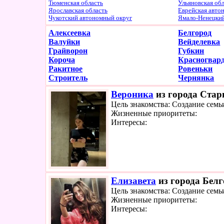
Тюменская область
Ульяновская об
Ярославская область
Еврейская авто
Чукотский автономный округ
Ямало-Ненецки
Алексеевка
Белгород
Валуйки
Вейделевка
Грайворон
Губкин
Короча
Красногвард
Ракитное
Ровеньки
Строитель
Чернянка
Вероника
из города Стар
Цель знакомства: Создание семь
Жизненные приоритеты:
Интересы:
Елизавета
из города Белг
Цель знакомства: Создание семь
Жизненные приоритеты:
Интересы: