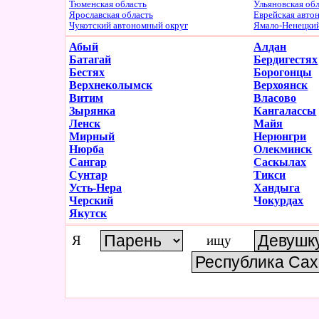
Тюменская область
Ульяновская об
Ярославская область
Еврейская авто
Чукотский автономный округ
Ямало-Ненецки
Абый
Алдан
Батагай
Бердигестях
Бестях
Борогонцы
Верхнеколымск
Верхоянск
Витим
Власово
Зырянка
Кангалассы
Ленск
Майя
Мирный
Нерюнгри
Нюрба
Олекминск
Сангар
Саскылах
Сунтар
Тикси
Усть-Нера
Хандыга
Черский
Чокурдах
Якутск
Я
ищу