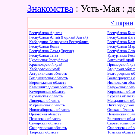
Знакомства
: Усть-Мая : 
< парни
Республика Адыгея
Республика Баш
Республика Алтай (Горный Алтай)
Республика Даг
Кабардино-Балкарская Республика
Республика Ка
Республика Коми
Республика Ма
Республика Саха (Якутия)
Республика Сев
Республика Тыва
Удмуртская Рес
Чувашская Республика
Алтайский край
Красноярский край
Приморский кр
Хабаровский край
Амурская облас
Астраханская область
Белгородская о
Владимирская область
Волгоградская 
Воронежская область
Ивановская обл
Калининградская область
Калужская обла
Кемеровская область
Кировская обла
Курганская область
Курская област
Липецкая область
Магаданская об
Мурманская область
Нижегородская 
Новосибирская область
Омская область
Орловская область
Пензенская обл
Псковская область
Ростовская обл
Самарская область
Саратовская об
Свердловская область
Смоленская обл
Тверская область
Томская област