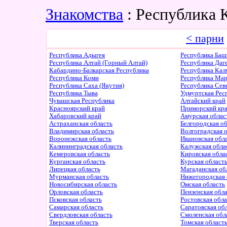
Знакомства
: Республика 
< парни
Республика Адыгея
Республика Баш
Республика Алтай (Горный Алтай)
Республика Даг
Кабардино-Балкарская Республика
Республика Ка
Республика Коми
Республика Ма
Республика Саха (Якутия)
Республика Сев
Республика Тыва
Удмуртская Рес
Чувашская Республика
Алтайский край
Красноярский край
Приморский кр
Хабаровский край
Амурская облас
Астраханская область
Белгородская о
Владимирская область
Волгоградская 
Воронежская область
Ивановская обл
Калининградская область
Калужская обла
Кемеровская область
Кировская обла
Курганская область
Курская област
Липецкая область
Магаданская об
Мурманская область
Нижегородская 
Новосибирская область
Омская область
Орловская область
Пензенская обл
Псковская область
Ростовская обл
Самарская область
Саратовская об
Свердловская область
Смоленская обл
Тверская область
Томская област