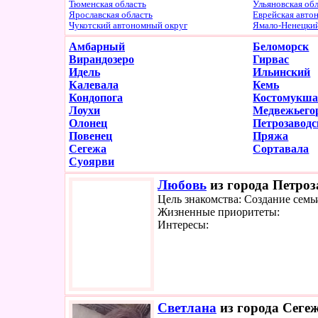
Тюменская область
Ульяновская об
Ярославская область
Еврейская авто
Чукотский автономный округ
Ямало-Ненецки
Амбарный
Беломорск
Вирандозеро
Гирвас
Идель
Ильинский
Калевала
Кемь
Кондопога
Костомукш
Лоухи
Медвежьего
Олонец
Петрозаводс
Повенец
Пряжа
Сегежа
Сортавала
Суоярви
Любовь
из города Петроз
Цель знакомства: Создание семь
Жизненные приоритеты:
Интересы:
Светлана
из города Сегеж