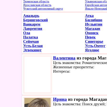
Тюменская область
Ульяновская об
Ярославская область
Еврейская авто
Чукотский автономный округ
Ямало-Ненецки
Анадырь
Атка
Беринговский
Билибино
Ванкарем
Иульитин
Лаврентия
Магадан
Ола
Омонск
Палатка
Певек
Сеймчан
Синегорье
Усть-Белая
Усть-Омчуг
Эгвекинот
Ягодное
Валентина
из города Мага
Цель знакомства: Романтически
Жизненные приоритеты:
Интересы:
Ирина
из города Магадан
Цель знакомства: Поиск друзей;