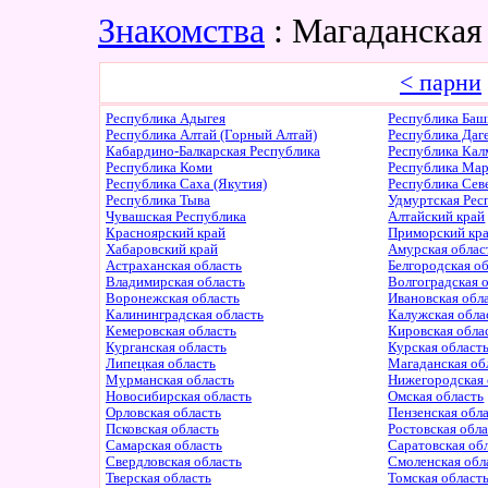
Знакомства
: Магаданская
< парни
Республика Адыгея
Республика Баш
Республика Алтай (Горный Алтай)
Республика Даг
Кабардино-Балкарская Республика
Республика Ка
Республика Коми
Республика Ма
Республика Саха (Якутия)
Республика Сев
Республика Тыва
Удмуртская Рес
Чувашская Республика
Алтайский край
Красноярский край
Приморский кр
Хабаровский край
Амурская облас
Астраханская область
Белгородская о
Владимирская область
Волгоградская 
Воронежская область
Ивановская обл
Калининградская область
Калужская обла
Кемеровская область
Кировская обла
Курганская область
Курская област
Липецкая область
Магаданская об
Мурманская область
Нижегородская 
Новосибирская область
Омская область
Орловская область
Пензенская обл
Псковская область
Ростовская обл
Самарская область
Саратовская об
Свердловская область
Смоленская обл
Тверская область
Томская област