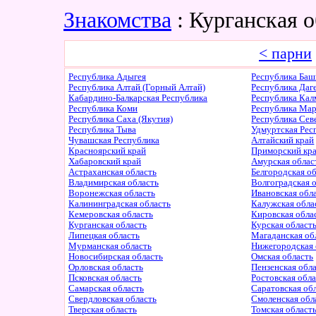
Знакомства
: Курганская 
< парни
Республика Адыгея
Республика Баш
Республика Алтай (Горный Алтай)
Республика Даг
Кабардино-Балкарская Республика
Республика Ка
Республика Коми
Республика Ма
Республика Саха (Якутия)
Республика Сев
Республика Тыва
Удмуртская Рес
Чувашская Республика
Алтайский край
Красноярский край
Приморский кр
Хабаровский край
Амурская облас
Астраханская область
Белгородская о
Владимирская область
Волгоградская 
Воронежская область
Ивановская обл
Калининградская область
Калужская обла
Кемеровская область
Кировская обла
Курганская область
Курская област
Липецкая область
Магаданская об
Мурманская область
Нижегородская 
Новосибирская область
Омская область
Орловская область
Пензенская обл
Псковская область
Ростовская обл
Самарская область
Саратовская об
Свердловская область
Смоленская обл
Тверская область
Томская област