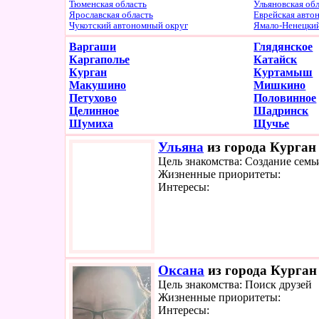
Тюменская область
Ульяновская об
Ярославская область
Еврейская авто
Чукотский автономный округ
Ямало-Ненецки
Варгаши
Глядянское
Каргаполье
Катайск
Курган
Куртамыш
Макушино
Мишкино
Петухово
Половинное
Целинное
Шадринск
Шумиха
Щучье
Ульяна
из города Курган 
Цель знакомства: Создание семь
Жизненные приоритеты:
Интересы:
Оксана
из города Курган 
Цель знакомства: Поиск друзей
Жизненные приоритеты:
Интересы: