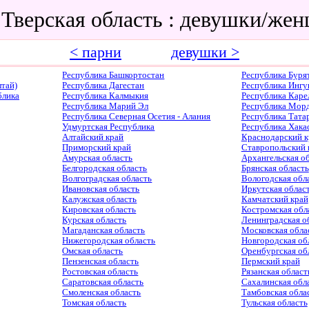
 Тверская область : девушки/же
< парни
девушки >
Республика Башкортостан
Республика Буря
тай)
Республика Дагестан
Республика Ингу
блика
Республика Калмыкия
Республика Каре
Республика Марий Эл
Республика Мор
Республика Северная Осетия - Алания
Республика Тата
Удмуртская Республика
Республика Хака
Алтайский край
Краснодарский к
Приморский край
Ставропольский 
Амурская область
Архангельская о
Белгородская область
Брянская область
Волгоградская область
Вологодская обл
Ивановская область
Иркутская облас
Калужская область
Камчатский край
Кировская область
Костромская обл
Курская область
Ленинградская о
Магаданская область
Московская обла
Нижегородская область
Новгородская об
Омская область
Оренбургская об
Пензенская область
Пермский край
Ростовская область
Рязанская област
Саратовская область
Сахалинская обл
Смоленская область
Тамбовская обла
Томская область
Тульская область