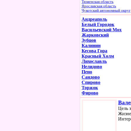
Тюменская область
Ярославская область
Чукотский автономный округ
Андреаполь
Белый Городок
Васильевский Мох
Жарковский
Зубцов
Калинин
Кесова Гора
Красный Холм
Лихославль
Нелидово
Пено
Сандово
Спирово
Торжок
Фирово
Вале
Цель 
Жизне
Интер