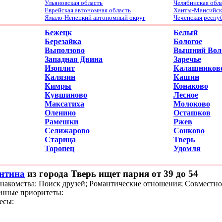
Ульяновская область
Челябинская обл
Еврейская автономная область
Ханты-Мансийски
Ямало-Ненецкий автономный округ
Чеченская респу
Бежецк
Белый
Березайка
Бологое
Выползово
Вышний Вол
Западная Двина
Заречье
Изоплит
Калашников
Калязин
Кашин
Кимры
Конаково
Кувшиново
Лесное
Максатиха
Молоково
Оленино
Осташков
Рамешки
Ржев
Селижарово
Сонково
Старица
Тверь
Торопец
Удомля
нтина
из города Тверь ищет парня от 39 до 54
знакомства: Поиск друзей; Романтические отношения; Совместно
нные приоритеты:
есы: