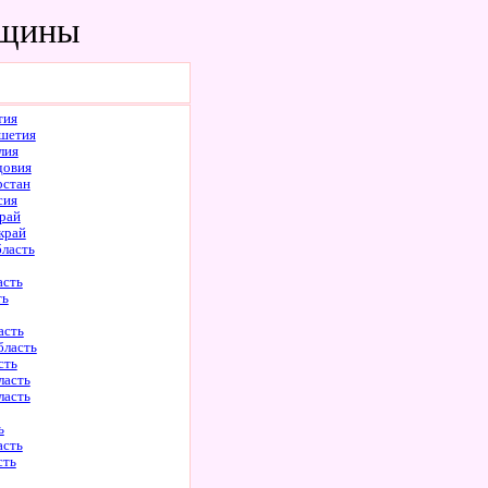
нщины
тия
шетия
лия
довия
рстан
сия
рай
край
бласть
асть
ть
асть
бласть
сть
ласть
ласть
ь
асть
сть