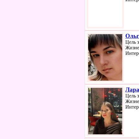
Ольг
Цель 
Жизне
Интер
Лар
Цель 
Жизне
Интер