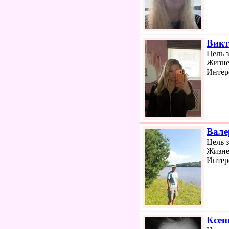
Викт
Цель 
Жизне
Интер
Вале
Цель 
Жизне
Интер
Ксен