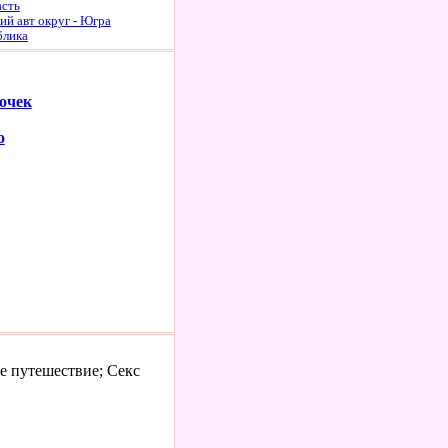
асть
й авт округ - Югра
блика
очек
о
е путешествие; Секс