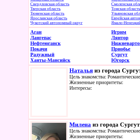
Свердловская область
Смоленская обл
Тверская область
Томская област
Тюменская область
Ульяновская об
Ярославская область
Еврейская авто
Чукотский автономный округ
Ямало-Ненецки
Аган
Игрим
Лангепас
Лянтор
Нефтеюганск
Нижневарто
Покачи
Приобье
Радужный
Сургут
Ханты-Мансийск
Югорск
Наталья
из города Сургут
Цель знакомства: Романтически
Жизненные приоритеты:
Интересы:
Милена
из города Сургут
Цель знакомства: Романтически
Жизненные приоритеты: