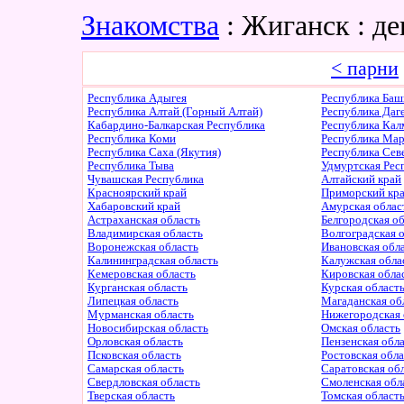
Знакомства
: Жиганск : 
< парни
Республика Адыгея
Республика Баш
Республика Алтай (Горный Алтай)
Республика Даг
Кабардино-Балкарская Республика
Республика Ка
Республика Коми
Республика Ма
Республика Саха (Якутия)
Республика Сев
Республика Тыва
Удмуртская Рес
Чувашская Республика
Алтайский край
Красноярский край
Приморский кр
Хабаровский край
Амурская облас
Астраханская область
Белгородская о
Владимирская область
Волгоградская 
Воронежская область
Ивановская обл
Калининградская область
Калужская обла
Кемеровская область
Кировская обла
Курганская область
Курская област
Липецкая область
Магаданская об
Мурманская область
Нижегородская 
Новосибирская область
Омская область
Орловская область
Пензенская обл
Псковская область
Ростовская обл
Самарская область
Саратовская об
Свердловская область
Смоленская обл
Тверская область
Томская област