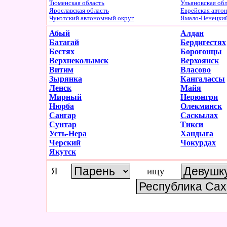
Тюменская область
Ульяновская об
Ярославская область
Еврейская авто
Чукотский автономный округ
Ямало-Ненецки
Абый
Алдан
Батагай
Бердигестях
Бестях
Борогонцы
Верхнеколымск
Верхоянск
Витим
Власово
Зырянка
Кангалассы
Ленск
Майя
Мирный
Нерюнгри
Нюрба
Олекминск
Сангар
Саскылах
Сунтар
Тикси
Усть-Нера
Хандыга
Черский
Чокурдах
Якутск
Я
ищу