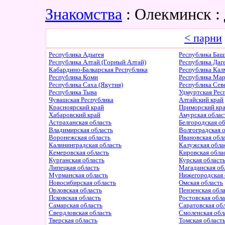
Знакомства
: Олекминск 
< парни
Республика Адыгея
Республика Баш
Республика Алтай (Горный Алтай)
Республика Даг
Кабардино-Балкарская Республика
Республика Ка
Республика Коми
Республика Ма
Республика Саха (Якутия)
Республика Сев
Республика Тыва
Удмуртская Рес
Чувашская Республика
Алтайский край
Красноярский край
Приморский кр
Хабаровский край
Амурская облас
Астраханская область
Белгородская о
Владимирская область
Волгоградская 
Воронежская область
Ивановская обл
Калининградская область
Калужская обла
Кемеровская область
Кировская обла
Курганская область
Курская област
Липецкая область
Магаданская об
Мурманская область
Нижегородская 
Новосибирская область
Омская область
Орловская область
Пензенская обл
Псковская область
Ростовская обл
Самарская область
Саратовская об
Свердловская область
Смоленская обл
Тверская область
Томская област