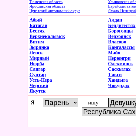
Тюменская область
Ульяновская об
Ярославская область
Еврейская авто
Чукотский автономный округ
Ямало-Ненецки
Абый
Алдан
Батагай
Бердигестях
Бестях
Борогонцы
Верхнеколымск
Верхоянск
Витим
Власово
Зырянка
Кангалассы
Ленск
Майя
Мирный
Нерюнгри
Нюрба
Олекминск
Сангар
Саскылах
Сунтар
Тикси
Усть-Нера
Хандыга
Черский
Чокурдах
Якутск
Я
ищу