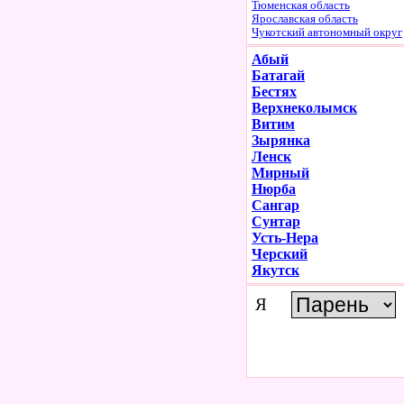
Тюменская область
Ярославская область
Чукотский автономный округ
Абый
Батагай
Бестях
Верхнеколымск
Витим
Зырянка
Ленск
Мирный
Нюрба
Сангар
Сунтар
Усть-Нера
Черский
Якутск
Я