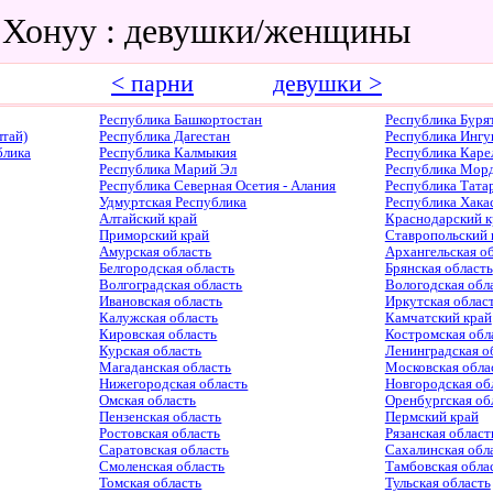
 Хонуу : девушки/женщины
< парни
девушки >
Республика Башкортостан
Республика Буря
тай)
Республика Дагестан
Республика Ингу
блика
Республика Калмыкия
Республика Каре
Республика Марий Эл
Республика Мор
Республика Северная Осетия - Алания
Республика Тата
Удмуртская Республика
Республика Хака
Алтайский край
Краснодарский к
Приморский край
Ставропольский 
Амурская область
Архангельская о
Белгородская область
Брянская область
Волгоградская область
Вологодская обл
Ивановская область
Иркутская облас
Калужская область
Камчатский край
Кировская область
Костромская обл
Курская область
Ленинградская о
Магаданская область
Московская обла
Нижегородская область
Новгородская об
Омская область
Оренбургская об
Пензенская область
Пермский край
Ростовская область
Рязанская област
Саратовская область
Сахалинская обл
Смоленская область
Тамбовская обла
Томская область
Тульская область