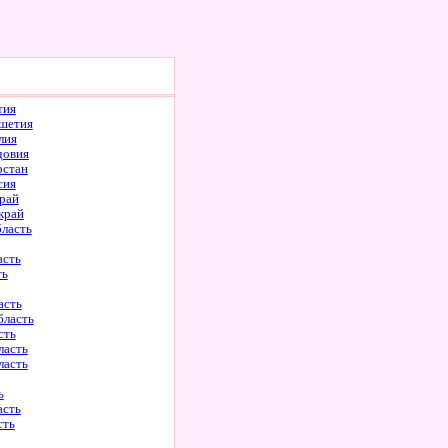
тия
шетия
лия
довия
рстан
сия
рай
край
бласть
асть
ть
асть
бласть
сть
ласть
ласть
ь
асть
сть