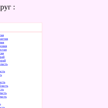
руг :
тия
шетия
лия
довия
рстан
сия
рай
край
бласть
асть
ть
асть
бласть
сть
ласть
ласть
ь
асть