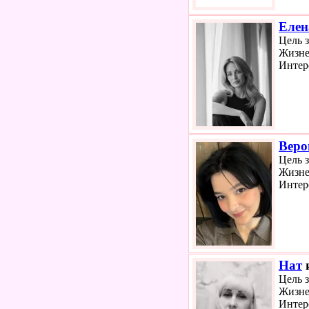
Елен
Цель 
Жизне
Интер
Веро
Цель 
Жизне
Интер
Нат
и
Цель 
Жизне
Интер