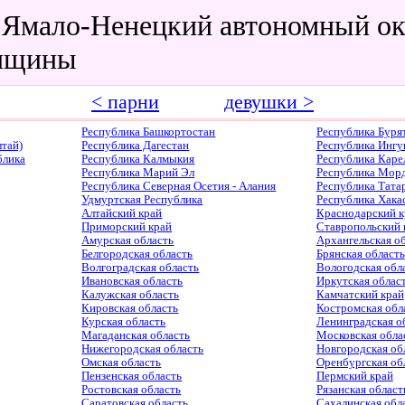
 Ямало-Ненецкий автономный ок
нщины
< парни
девушки >
Республика Башкортостан
Республика Буря
тай)
Республика Дагестан
Республика Ингу
блика
Республика Калмыкия
Республика Каре
Республика Марий Эл
Республика Мор
Республика Северная Осетия - Алания
Республика Тата
Удмуртская Республика
Республика Хака
Алтайский край
Краснодарский к
Приморский край
Ставропольский 
Амурская область
Архангельская о
Белгородская область
Брянская область
Волгоградская область
Вологодская обл
Ивановская область
Иркутская облас
Калужская область
Камчатский край
Кировская область
Костромская обл
Курская область
Ленинградская о
Магаданская область
Московская обла
Нижегородская область
Новгородская об
Омская область
Оренбургская об
Пензенская область
Пермский край
Ростовская область
Рязанская област
Саратовская область
Сахалинская обл