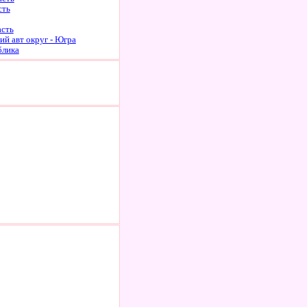
сть
асть
й авт округ - Югра
блика