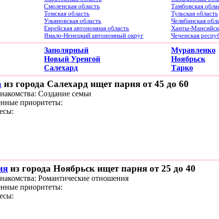
Смоленская область
Тамбовская обла
Томская область
Тульская область
Ульяновская область
Челябинская обл
Еврейская автономная область
Ханты-Мансийски
Ямало-Ненецкий автономный округ
Чеченская респу
Заполярный
Муравленко
Новый Уренгой
Ноябрьск
Салехард
Тарко
a
из города Салехард ищет парня от 45 до 60
знакомства: Создание семьи
нные приоритеты:
есы:
ия
из города Ноябрьск ищет парня от 25 до 40
знакомства: Романтические отношения
нные приоритеты:
есы: