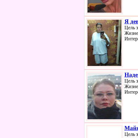
Я де
Цель 
Жизне
Интер
Наде
Цель 
Жизне
Интер
Май
Цель 