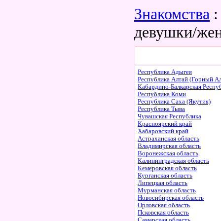
Знакомства
:
девушки/же
Республика Адыгея
Республика Алтай (Горный Ал
Кабардино-Балкарская Респу
Республика Коми
Республика Саха (Якутия)
Республика Тыва
Чувашская Республика
Красноярский край
Хабаровский край
Астраханская область
Владимирская область
Воронежская область
Калининградская область
Кемеровская область
Курганская область
Липецкая область
Мурманская область
Новосибирская область
Орловская область
Псковская область
Самарская область