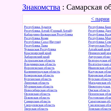
Знакомства
: Самарская о
< парни
Республика Адыгея
Республика Баш
Республика Алтай (Горный Алтай)
Республика Даг
Кабардино-Балкарская Республика
Республика Ка
Республика Коми
Республика Ма
Республика Саха (Якутия)
Республика Сев
Республика Тыва
Удмуртская Рес
Чувашская Республика
Алтайский край
Красноярский край
Приморский кр
Хабаровский край
Амурская облас
Астраханская область
Белгородская о
Владимирская область
Волгоградская 
Воронежская область
Ивановская обл
Калининградская область
Калужская обла
Кемеровская область
Кировская обла
Курганская область
Курская област
Липецкая область
Магаданская об
Мурманская область
Нижегородская 
Новосибирская область
Омская область
Орловская область
Пензенская обл
Псковская область
Ростовская обл
Самарская область
Саратовская об
Свердловская область
Смоленская обл
Тверская область
Томская област