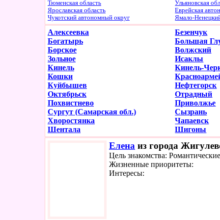
Тюменская область
Ульяновская об
Ярославская область
Еврейская авто
Чукотский автономный округ
Ямало-Ненецки
Алексеевка
Безенчук
Богатырь
Большая Гл
Борское
Волжский
Зольное
Исаклы
Кинель
Кинель-Чер
Кошки
Красноарме
Куйбышев
Нефтегорск
Октябрьск
Отрадный
Похвистнево
Приволжье
Сургут (Самарская обл.)
Сызрань
Хворостянка
Чапаевск
Шентала
Шигоны
Елена
из города Жигулевс
Цель знакомства: Романтически
Жизненные приоритеты:
Интересы: