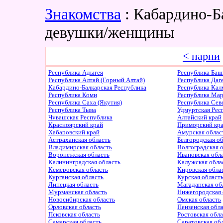
Знакомства
: Кабардино-Б
девушки/женщины
< парни
Республика Адыгея
Республика Баш
Республика Алтай (Горный Алтай)
Республика Даг
Кабардино-Балкарская Республика
Республика Ка
Республика Коми
Республика Ма
Республика Саха (Якутия)
Республика Сев
Республика Тыва
Удмуртская Рес
Чувашская Республика
Алтайский край
Красноярский край
Приморский кр
Хабаровский край
Амурская облас
Астраханская область
Белгородская о
Владимирская область
Волгоградская 
Воронежская область
Ивановская обл
Калининградская область
Калужская обла
Кемеровская область
Кировская обла
Курганская область
Курская област
Липецкая область
Магаданская об
Мурманская область
Нижегородская 
Новосибирская область
Омская область
Орловская область
Пензенская обл
Псковская область
Ростовская обл
Самарская область
Саратовская об