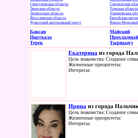
Свердловская область
Смоленская обл
Тверская область
Томская област
Тюменская область
Ульяновская об
Ярославская область
Еврейская авто
Чукотский автономный округ
Ямало-Ненецки
Баксан
Майский
Нарткала
Прохладны
Терек
Тырныауз
Екатерина
из города Наль
Цель знакомства: Создание семь
Жизненные приоритеты:
Интересы:
Ирина
из города Нальчик
Цель знакомства: Создание семь
Жизненные приоритеты:
Интересы: