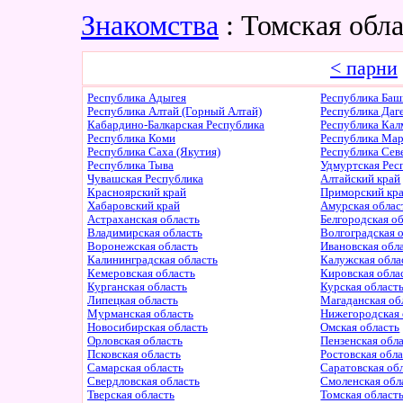
Знакомства
: Томская обл
< парни
Республика Адыгея
Республика Баш
Республика Алтай (Горный Алтай)
Республика Даг
Кабардино-Балкарская Республика
Республика Ка
Республика Коми
Республика Ма
Республика Саха (Якутия)
Республика Сев
Республика Тыва
Удмуртская Рес
Чувашская Республика
Алтайский край
Красноярский край
Приморский кр
Хабаровский край
Амурская облас
Астраханская область
Белгородская о
Владимирская область
Волгоградская 
Воронежская область
Ивановская обл
Калининградская область
Калужская обла
Кемеровская область
Кировская обла
Курганская область
Курская област
Липецкая область
Магаданская об
Мурманская область
Нижегородская 
Новосибирская область
Омская область
Орловская область
Пензенская обл
Псковская область
Ростовская обл
Самарская область
Саратовская об
Свердловская область
Смоленская обл
Тверская область
Томская област