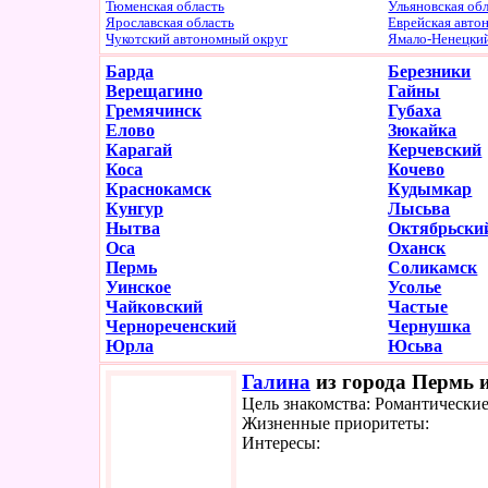
Тюменская область
Ульяновская об
Ярославская область
Еврейская авто
Чукотский автономный округ
Ямало-Ненецки
Барда
Березники
Верещагино
Гайны
Гремячинск
Губаха
Елово
Зюкайка
Карагай
Керчевский
Коса
Кочево
Краснокамск
Кудымкар
Кунгур
Лысьва
Нытва
Октябрьски
Оса
Оханск
Пермь
Соликамск
Уинское
Усолье
Чайковский
Частые
Чернореченский
Чернушка
Юрла
Юсьва
Галина
из города Пермь и
Цель знакомства: Романтически
Жизненные приоритеты:
Интересы: