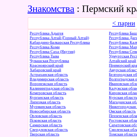
Знакомства
: Пермский кр
< парни
Республика Адыгея
Республика Баш
Республика Алтай (Горный Алтай)
Республика Даг
Кабардино-Балкарская Республика
Республика Ка
Республика Коми
Республика Ма
Республика Саха (Якутия)
Республика Сев
Республика Тыва
Удмуртская Рес
Чувашская Республика
Алтайский край
Красноярский край
Приморский кр
Хабаровский край
Амурская облас
Астраханская область
Белгородская о
Владимирская область
Волгоградская 
Воронежская область
Ивановская обл
Калининградская область
Калужская обла
Кемеровская область
Кировская обла
Курганская область
Курская област
Липецкая область
Магаданская об
Мурманская область
Нижегородская 
Новосибирская область
Омская область
Орловская область
Пензенская обл
Псковская область
Ростовская обл
Самарская область
Саратовская об
Свердловская область
Смоленская обл
Тверская область
Томская област