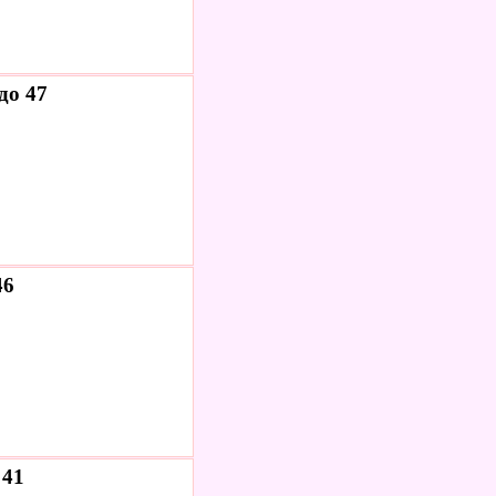
до 47
46
 41