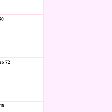
60
до 72
49