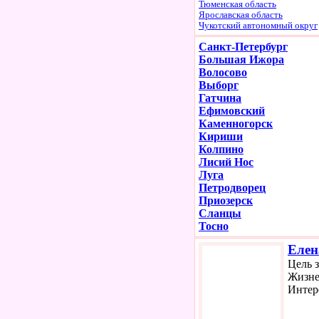
Тюменская область
Ярославская область
Чукотский автономный округ
Санкт-Петербург
Большая Ижора
Волосово
Выборг
Гатчина
Ефимовский
Каменногорск
Кириши
Колпино
Лисий Нос
Луга
Петродворец
Приозерск
Сланцы
Тосно
Елен
Цель 
Жизне
Интер