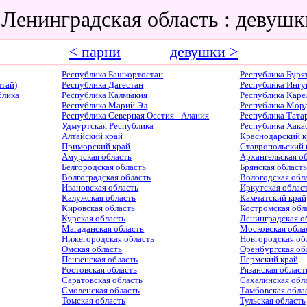
 Ленинградская область : деву
< парни
девушки >
Республика Башкортостан
Республика Буря
тай)
Республика Дагестан
Республика Ингу
блика
Республика Калмыкия
Республика Каре
Республика Марий Эл
Республика Мор
Республика Северная Осетия - Алания
Республика Тата
Удмуртская Республика
Республика Хака
Алтайский край
Краснодарский к
Приморский край
Ставропольский 
Амурская область
Архангельская о
Белгородская область
Брянская область
Волгоградская область
Вологодская обл
Ивановская область
Иркутская облас
Калужская область
Камчатский край
Кировская область
Костромская обл
Курская область
Ленинградская о
Магаданская область
Московская обла
Нижегородская область
Новгородская об
Омская область
Оренбургская об
Пензенская область
Пермский край
Ростовская область
Рязанская област
Саратовская область
Сахалинская обл
Смоленская область
Тамбовская обла
Томская область
Тульская область