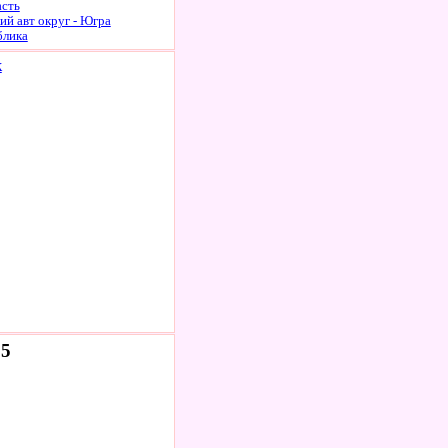
асть
й авт округ - Югра
блика
к
65