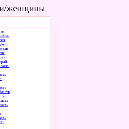
шки/женщины
тия
шетия
лия
довия
рстан
сия
рай
край
бласть
асть
ть
асть
бласть
сть
ласть
ласть
ь
асть
сть