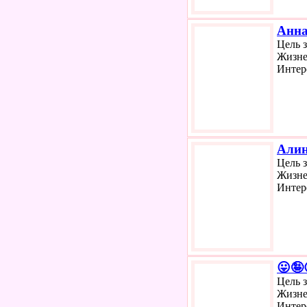
Анн
Цель 
Жизне
Интер
Али
Цель 
Жизне
Интер
😛🤪
Цель 
Жизне
Интер