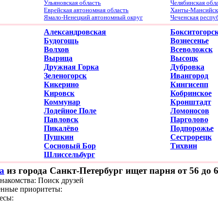
Ульяновская область
Челябинская обл
Еврейская автономная область
Ханты-Мансийски
Ямало-Ненецкий автономный округ
Чеченская респу
Александровская
Бокситогорс
Будогощь
Вознесенье
Волхов
Всеволожск
Вырица
Высоцк
Дружная Горка
Дубровка
Зеленогорск
Ивангород
Кикерино
Кингисепп
Кировск
Кобринское
Коммунар
Кронштадт
Лодейное Поле
Ломоносов
Павловск
Парголово
Пикалёво
Подпорожье
Пушкин
Сестрорецк
Сосновый Бор
Тихвин
Шлиссельбург
а
из города Санкт-Петербург ищет парня от 56 до 
знакомства: Поиск друзей
нные приоритеты:
есы: