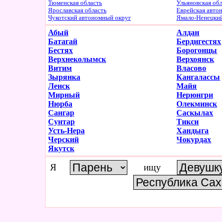
Тюменская область
Ульяновская об
Ярославская область
Еврейская авто
Чукотский автономный округ
Ямало-Ненецки
Абый
Алдан
Батагай
Бердигестях
Бестях
Борогонцы
Верхнеколымск
Верхоянск
Витим
Власово
Зырянка
Кангалассы
Ленск
Майя
Мирный
Нерюнгри
Нюрба
Олекминск
Сангар
Саскылах
Сунтар
Тикси
Усть-Нера
Хандыга
Черский
Чокурдах
Якутск
Я
ищу