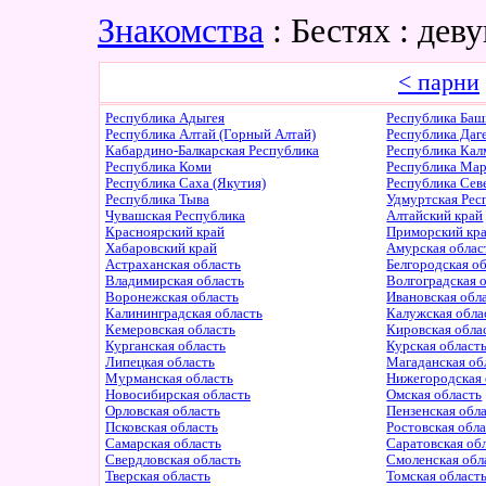
Знакомства
: Бестях : де
< парни
Республика Адыгея
Республика Баш
Республика Алтай (Горный Алтай)
Республика Даг
Кабардино-Балкарская Республика
Республика Ка
Республика Коми
Республика Ма
Республика Саха (Якутия)
Республика Сев
Республика Тыва
Удмуртская Рес
Чувашская Республика
Алтайский край
Красноярский край
Приморский кр
Хабаровский край
Амурская облас
Астраханская область
Белгородская о
Владимирская область
Волгоградская 
Воронежская область
Ивановская обл
Калининградская область
Калужская обла
Кемеровская область
Кировская обла
Курганская область
Курская област
Липецкая область
Магаданская об
Мурманская область
Нижегородская 
Новосибирская область
Омская область
Орловская область
Пензенская обл
Псковская область
Ростовская обл
Самарская область
Саратовская об
Свердловская область
Смоленская обл
Тверская область
Томская област