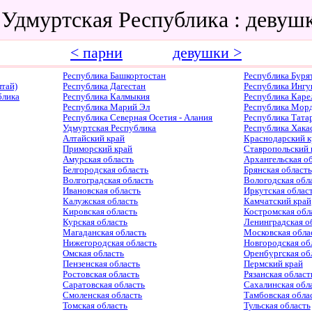
 Удмуртская Республика : деву
< парни
девушки >
Республика Башкортостан
Республика Буря
тай)
Республика Дагестан
Республика Ингу
блика
Республика Калмыкия
Республика Каре
Республика Марий Эл
Республика Мор
Республика Северная Осетия - Алания
Республика Тата
Удмуртская Республика
Республика Хака
Алтайский край
Краснодарский к
Приморский край
Ставропольский 
Амурская область
Архангельская о
Белгородская область
Брянская область
Волгоградская область
Вологодская обл
Ивановская область
Иркутская облас
Калужская область
Камчатский край
Кировская область
Костромская обл
Курская область
Ленинградская о
Магаданская область
Московская обла
Нижегородская область
Новгородская об
Омская область
Оренбургская об
Пензенская область
Пермский край
Ростовская область
Рязанская област
Саратовская область
Сахалинская обл
Смоленская область
Тамбовская обла
Томская область
Тульская область