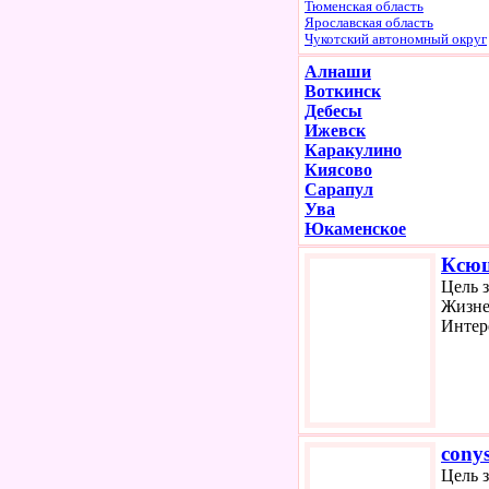
Тюменская область
Ярославская область
Чукотский автономный округ
Алнаши
Воткинск
Дебесы
Ижевск
Каракулино
Киясово
Сарапул
Ува
Юкаменское
Ксю
Цель 
Жизне
Интер
cony
Цель 