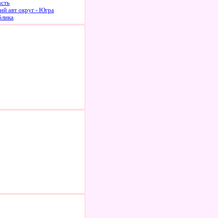
асть
й авт округ - Югра
блика