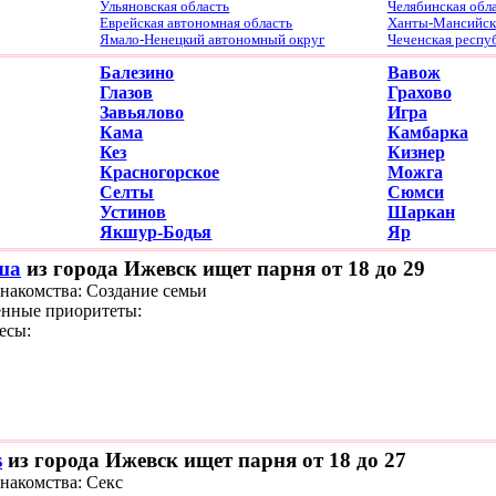
Ульяновская область
Челябинская обл
Еврейская автономная область
Ханты-Мансийски
Ямало-Ненецкий автономный округ
Чеченская респу
Балезино
Вавож
Глазов
Грахово
Завьялово
Игра
Кама
Камбарка
Кез
Кизнер
Красногорское
Можга
Селты
Сюмси
Устинов
Шаркан
Якшур-Бодья
Яр
ша
из города Ижевск ищет парня от 18 до 29
знакомства: Создание семьи
нные приоритеты:
есы:
s
из города Ижевск ищет парня от 18 до 27
знакомства: Секс