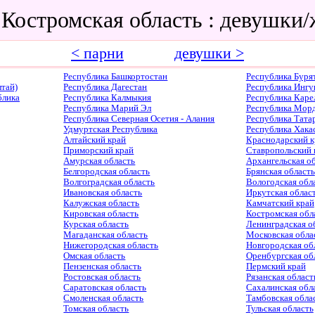
 Костромская область : девушк
< парни
девушки >
Республика Башкортостан
Республика Буря
тай)
Республика Дагестан
Республика Ингу
блика
Республика Калмыкия
Республика Каре
Республика Марий Эл
Республика Мор
Республика Северная Осетия - Алания
Республика Тата
Удмуртская Республика
Республика Хака
Алтайский край
Краснодарский к
Приморский край
Ставропольский 
Амурская область
Архангельская о
Белгородская область
Брянская область
Волгоградская область
Вологодская обл
Ивановская область
Иркутская облас
Калужская область
Камчатский край
Кировская область
Костромская обл
Курская область
Ленинградская о
Магаданская область
Московская обла
Нижегородская область
Новгородская об
Омская область
Оренбургская об
Пензенская область
Пермский край
Ростовская область
Рязанская област
Саратовская область
Сахалинская обл
Смоленская область
Тамбовская обла
Томская область
Тульская область