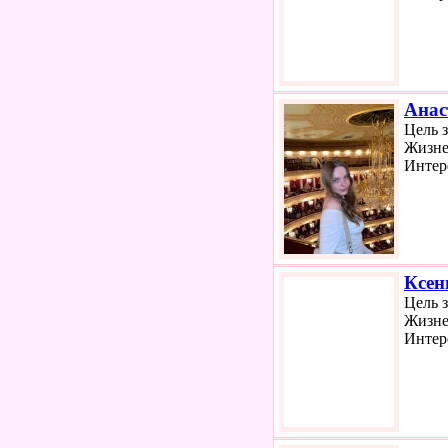
Анас
Цель 
Жизне
Интер
Ксен
Цель 
Жизне
Интер