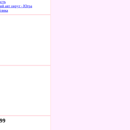
асть
й авт округ - Югра
блика
 99