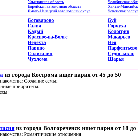
Ульяновская область
Челябинская обл
Еврейская автономная область
Ханты-Мансийски
Ямало-Ненецкий автономный округ
Чеченская респу
Боговарово
Буй
Галич
Горчуха
Кадый
Кологрив
Красное-на-Волге
Макарьев
Нерехта
Нея
Павино
Парфентьево
Солигалич
Судиславль
Чухлома
Шарья
а
из города Кострома ищет парня от 45 до 50
знакомства: Создание семьи
нные приоритеты:
есы:
тасия
из города Волгореченск ищет парня от 18 до
знакомства: Романтические отношения