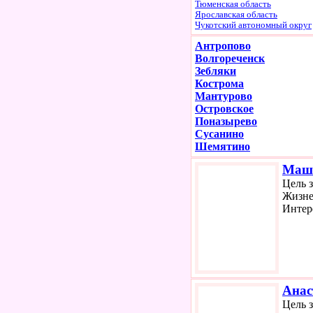
Тюменская область
Ярославская область
Чукотский автономный округ
Антропово
Волгореченск
Зебляки
Кострома
Мантурово
Островское
Поназырево
Сусанино
Шемятино
Маш
Цель 
Жизне
Интер
Анас
Цель 