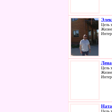
Элек
Цель 
Жизне
Интер
Лена
Цель 
Жизне
Интер
Ната
Цель 