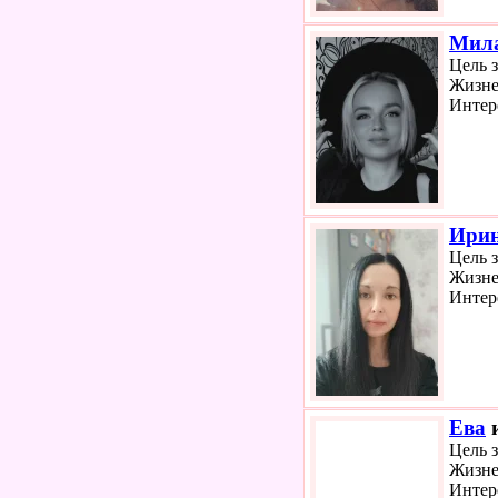
Мил
Цель 
Жизне
Интер
Ири
Цель 
Жизне
Интер
Ева
и
Цель 
Жизне
Интер