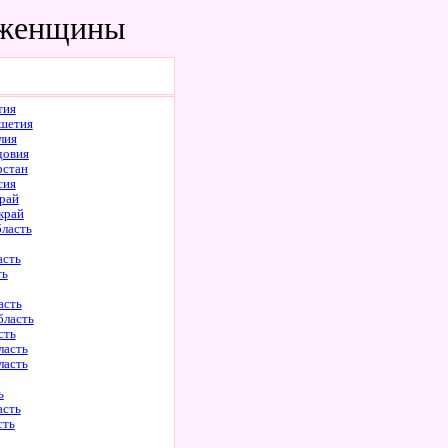
и/женщины
тия
шетия
лия
довия
рстан
сия
рай
край
бласть
асть
ть
асть
бласть
сть
ласть
ласть
ь
асть
сть