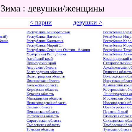
 Зима : девушки/женщины
< парни
девушки >
Республика Башкортостан
Республика Буря
тай)
Республика Дагестан
Республика Ингу
блика
Республика Калмыкия
Республика Каре
Республика Марий Эл
Республика Мор
Республика Северная Осетия - Алания
Республика Тата
Удмуртская Республика
Республика Хака
Алтайский край
Краснодарский к
Приморский край
Ставропольский 
Амурская область
Архангельская о
Белгородская область
Брянская область
Волгоградская область
Вологодская обл
Ивановская область
Иркутская облас
Калужская область
Камчатский край
Кировская область
Костромская обл
Курская область
Ленинградская о
Магаданская область
Московская обла
Нижегородская область
Новгородская об
Омская область
Оренбургская об
Пензенская область
Пермский край
Ростовская область
Рязанская област
Саратовская область
Сахалинская обл
Смоленская область
Тамбовская обла
Томская область
Тульская область