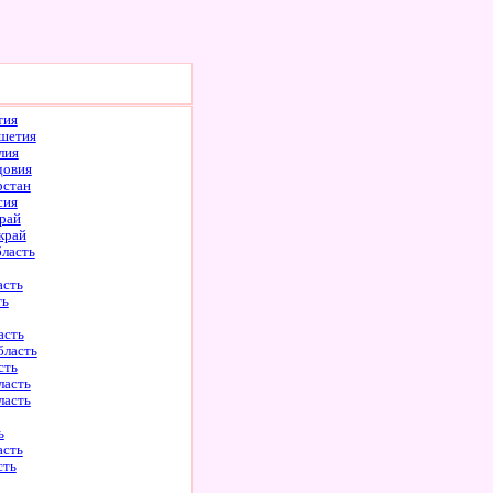
тия
шетия
лия
довия
рстан
сия
рай
край
бласть
асть
ть
асть
бласть
сть
ласть
ласть
ь
асть
сть