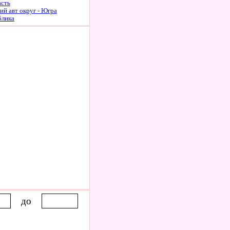
асть
й авт округ - Югра
блика
до