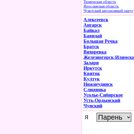
Тюменская область
Ярославская область
Чукотский автономный округ
Алексеевск
Ангарск
Байкал
Баяндай
Большая Речка
Братск
Вихоревка
Железногорск-Илимск
Залари
Иркутск
Квиток
Култук
Нижнеудинск
Слюдянка
Усолье-Сибирское
Усть-Ордынский
Чунский
Я