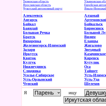
Тюменская область
Ульяновская об
Ярославская область
Еврейская авто
Чукотский автономный округ
Ямало-Ненецки
Алексеевск
Алзамай
Ангарск
Артемовски
Байкал
Байкальск
Баяндай
Бирюсинск
Большая Речка
Большой Лу
Братск
Видим
Вихоревка
Еланцы
Железногорск-Илимский
Жигалово
Залари
Звездный
Иркутск
Казачинское
Квиток
Киренск
Култук
Кутулик
Нижнеудинск
Оса
Слюдянка
Тайшет
Усолье-Сибирское
Усть-Илимс
Усть-Ордынский
Усть-Уда
Чунский
Шелехов
Я
ищу