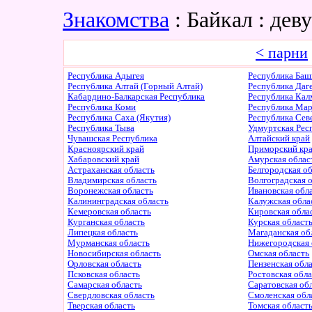
Знакомства
: Байкал : де
< парни
Республика Адыгея
Республика Баш
Республика Алтай (Горный Алтай)
Республика Даг
Кабардино-Балкарская Республика
Республика Ка
Республика Коми
Республика Ма
Республика Саха (Якутия)
Республика Сев
Республика Тыва
Удмуртская Рес
Чувашская Республика
Алтайский край
Красноярский край
Приморский кр
Хабаровский край
Амурская облас
Астраханская область
Белгородская о
Владимирская область
Волгоградская 
Воронежская область
Ивановская обл
Калининградская область
Калужская обла
Кемеровская область
Кировская обла
Курганская область
Курская област
Липецкая область
Магаданская об
Мурманская область
Нижегородская 
Новосибирская область
Омская область
Орловская область
Пензенская обл
Псковская область
Ростовская обл
Самарская область
Саратовская об
Свердловская область
Смоленская обл
Тверская область
Томская област