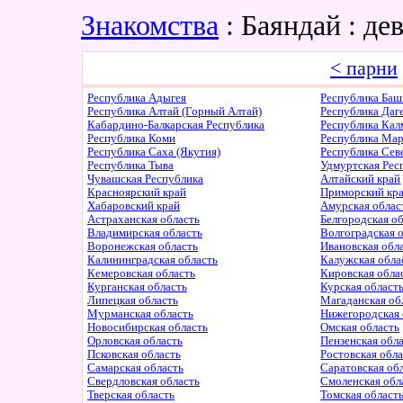
Знакомства
: Баяндай : д
< парни
Республика Адыгея
Республика Баш
Республика Алтай (Горный Алтай)
Республика Даг
Кабардино-Балкарская Республика
Республика Ка
Республика Коми
Республика Ма
Республика Саха (Якутия)
Республика Сев
Республика Тыва
Удмуртская Рес
Чувашская Республика
Алтайский край
Красноярский край
Приморский кр
Хабаровский край
Амурская облас
Астраханская область
Белгородская о
Владимирская область
Волгоградская 
Воронежская область
Ивановская обл
Калининградская область
Калужская обла
Кемеровская область
Кировская обла
Курганская область
Курская област
Липецкая область
Магаданская об
Мурманская область
Нижегородская 
Новосибирская область
Омская область
Орловская область
Пензенская обл
Псковская область
Ростовская обл
Самарская область
Саратовская об
Свердловская область
Смоленская обл
Тверская область
Томская област