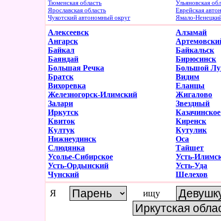
Тюменская область
Ульяновская об
Ярославская область
Еврейская авто
Чукотский автономный округ
Ямало-Ненецки
Алексеевск
Алзамай
Ангарск
Артемовски
Байкал
Байкальск
Баяндай
Бирюсинск
Большая Речка
Большой Лу
Братск
Видим
Вихоревка
Еланцы
Железногорск-Илимский
Жигалово
Залари
Звездный
Иркутск
Казачинское
Квиток
Киренск
Култук
Кутулик
Нижнеудинск
Оса
Слюдянка
Тайшет
Усолье-Сибирское
Усть-Илимс
Усть-Ордынский
Усть-Уда
Чунский
Шелехов
Я
ищу