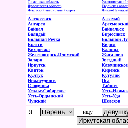
Тюменская область
Ульяновская об
Ярославская область
Еврейская авто
Чукотский автономный округ
Ямало-Ненецки
Алексеевск
Алзамай
Ангарск
Артемовски
Байкал
Байкальск
Баяндай
Бирюсинск
Большая Речка
Большой Лу
Братск
Видим
Вихоревка
Еланцы
Железногорск-Илимский
Жигалово
Залари
Звездный
Иркутск
Казачинское
Квиток
Киренск
Култук
Кутулик
Нижнеудинск
Оса
Слюдянка
Тайшет
Усолье-Сибирское
Усть-Илимс
Усть-Ордынский
Усть-Уда
Чунский
Шелехов
Я
ищу