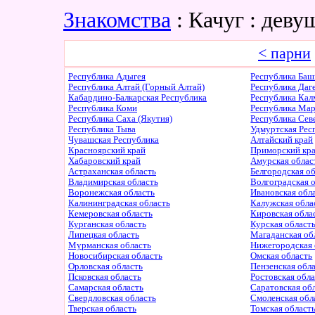
Знакомства
: Качуг : дев
< парни
Республика Адыгея
Республика Баш
Республика Алтай (Горный Алтай)
Республика Даг
Кабардино-Балкарская Республика
Республика Ка
Республика Коми
Республика Ма
Республика Саха (Якутия)
Республика Сев
Республика Тыва
Удмуртская Рес
Чувашская Республика
Алтайский край
Красноярский край
Приморский кр
Хабаровский край
Амурская облас
Астраханская область
Белгородская о
Владимирская область
Волгоградская 
Воронежская область
Ивановская обл
Калининградская область
Калужская обла
Кемеровская область
Кировская обла
Курганская область
Курская област
Липецкая область
Магаданская об
Мурманская область
Нижегородская 
Новосибирская область
Омская область
Орловская область
Пензенская обл
Псковская область
Ростовская обл
Самарская область
Саратовская об
Свердловская область
Смоленская обл
Тверская область
Томская област