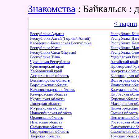
Знакомства
: Байкальск :
< парни
Республика Адыгея
Республика Баш
Республика Алтай (Горный Алтай)
Республика Даг
Кабардино-Балкарская Республика
Республика Ка
Республика Коми
Республика Ма
Республика Саха (Якутия)
Республика Сев
Республика Тыва
Удмуртская Рес
Чувашская Республика
Алтайский край
Красноярский край
Приморский кр
Хабаровский край
Амурская облас
Астраханская область
Белгородская о
Владимирская область
Волгоградская 
Воронежская область
Ивановская обл
Калининградская область
Калужская обла
Кемеровская область
Кировская обла
Курганская область
Курская област
Липецкая область
Магаданская об
Мурманская область
Нижегородская 
Новосибирская область
Омская область
Орловская область
Пензенская обл
Псковская область
Ростовская обл
Самарская область
Саратовская об
Свердловская область
Смоленская обл
Тверская область
Томская област