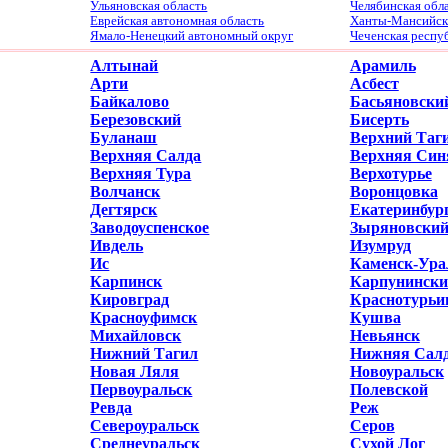
Ульяновская область
Челябинская обл
Еврейская автономная область
Ханты-Мансийски
Ямало-Ненецкий автономный округ
Чеченская респу
Алтынай
Арамиль
Арти
Асбест
Байкалово
Басьяновски
Березовский
Бисерть
Буланаш
Верхний Таг
Верхняя Салда
Верхняя Син
Верхняя Тура
Верхотурье
Волчанск
Воронцовка
Дегтярск
Екатеринбур
Заводоуспенское
Зыряновски
Ивдель
Изумруд
Ис
Каменск-Ура
Карпинск
Карпунински
Кировград
Краснотурьи
Красноуфимск
Кушва
Михайловск
Невьянск
Нижний Тагил
Нижняя Сал
Новая Ляля
Новоуральск
Первоуральск
Полевской
Ревда
Реж
Североуральск
Серов
Среднеуральск
Сухой Лог