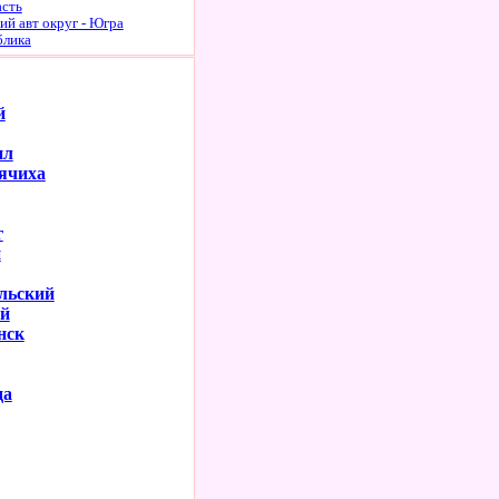
асть
й авт округ - Югра
блика
й
ил
ячиха
г
й
льский
й
нск
да