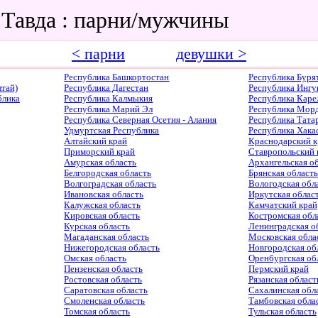
 Тавда : парни/мужчины
< парни
девушки >
Республика Башкортостан
Республика Буря
тай)
Республика Дагестан
Республика Ингу
блика
Республика Калмыкия
Республика Каре
Республика Марий Эл
Республика Мор
Республика Северная Осетия - Алания
Республика Тата
Удмуртская Республика
Республика Хака
Алтайский край
Краснодарский к
Приморский край
Ставропольский 
Амурская область
Архангельская о
Белгородская область
Брянская область
Волгоградская область
Вологодская обл
Ивановская область
Иркутская облас
Калужская область
Камчатский край
Кировская область
Костромская обл
Курская область
Ленинградская о
Магаданская область
Московская обла
Нижегородская область
Новгородская об
Омская область
Оренбургская об
Пензенская область
Пермский край
Ростовская область
Рязанская област
Саратовская область
Сахалинская обл
Смоленская область
Тамбовская обла
Томская область
Тульская область