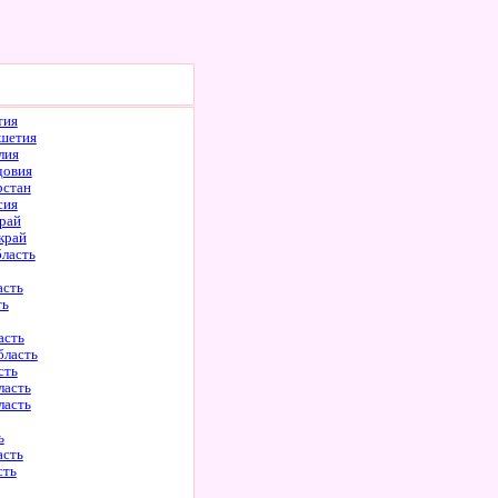
тия
шетия
лия
довия
рстан
сия
рай
край
бласть
асть
ть
асть
бласть
сть
ласть
ласть
ь
асть
сть