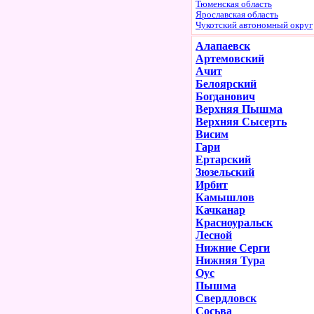
Тюменская область
Ярославская область
Чукотский автономный округ
Алапаевск
Артемовский
Ачит
Белоярский
Богданович
Верхняя Пышма
Верхняя Сысерть
Висим
Гари
Ертарский
Зюзельский
Ирбит
Камышлов
Качканар
Красноуральск
Лесной
Нижние Серги
Нижняя Тура
Оус
Пышма
Свердловск
Сосьва