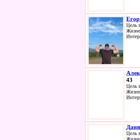
Егор
Цель 
Жизне
Интер
Алек
43
Цель 
Жизне
Интер
Даня
Цель 
Жизне