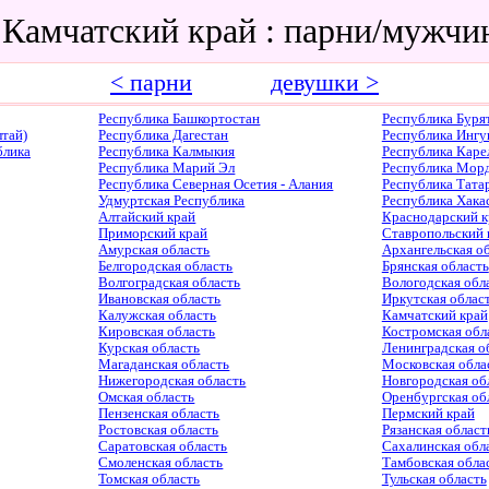
 Камчатский край : парни/мужч
< парни
девушки >
Республика Башкортостан
Республика Буря
тай)
Республика Дагестан
Республика Ингу
блика
Республика Калмыкия
Республика Каре
Республика Марий Эл
Республика Мор
Республика Северная Осетия - Алания
Республика Тата
Удмуртская Республика
Республика Хака
Алтайский край
Краснодарский к
Приморский край
Ставропольский 
Амурская область
Архангельская о
Белгородская область
Брянская область
Волгоградская область
Вологодская обл
Ивановская область
Иркутская облас
Калужская область
Камчатский край
Кировская область
Костромская обл
Курская область
Ленинградская о
Магаданская область
Московская обла
Нижегородская область
Новгородская об
Омская область
Оренбургская об
Пензенская область
Пермский край
Ростовская область
Рязанская област
Саратовская область
Сахалинская обл
Смоленская область
Тамбовская обла
Томская область
Тульская область