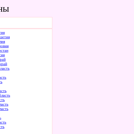
ины
тия
шетия
лия
довия
рстан
сия
рай
край
бласть
асть
ть
асть
бласть
сть
ласть
ласть
ь
асть
сть