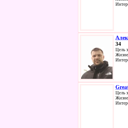
Интер
Алек
34
Цель 
Жизне
Интер
Grea
Цель 
Жизне
Интер