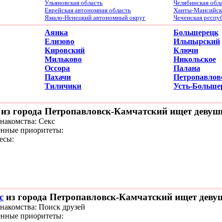
Ульяновская область
Челябинская обл
Еврейская автономная область
Ханты-Мансийски
Ямало-Ненецкий автономный округ
Чеченская респу
Аянка
Большерецк
Елизово
Ильпырский
Кировский
Ключи
Мильково
Никольское
Оссора
Палана
Пахачи
Петропавлов
Тиличики
Усть-Больше
из города Петропавловск-Камчатский ищет девушк
знакомства: Секс
нные приоритеты:
есы:
с
из города Петропавловск-Камчатский ищет девуш
знакомства: Поиск друзей
нные приоритеты: