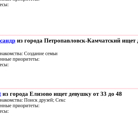
есы:
сандр
из города Петропавловск-Камчатский ищет д
знакомства: Создание семьи
нные приоритеты:
есы:
t
из города Елизово ищет девушку от 33 до 48
знакомства: Поиск друзей; Секс
нные приоритеты:
есы: