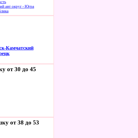
асть
й авт округ - Югра
блика
ск-Камчатский
рецк
у от 30 до 45
ку от 38 до 53