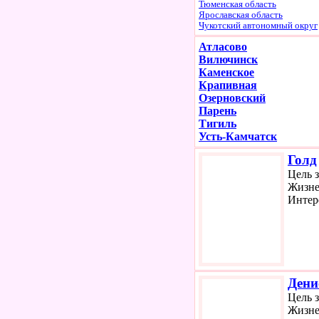
Тюменская область
Ярославская область
Чукотский автономный округ
Атласово
Вилючинск
Каменское
Крапивная
Озерновский
Парень
Тигиль
Усть-Камчатск
Голд
Цель 
Жизне
Интер
Дени
Цель 
Жизне