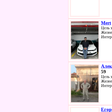
Mert
Цель 
Жизне
Интер
Алек
59
Цель 
Жизне
Интер
Егор