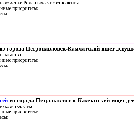
знакомства: Романтические отношения
нные приоритеты:
есы:
из города Петропавловск-Камчатский ищет девушку
знакомства:
нные приоритеты:
есы:
сей
из города Петропавловск-Камчатский ищет дев
знакомства: Секс
нные приоритеты:
есы: