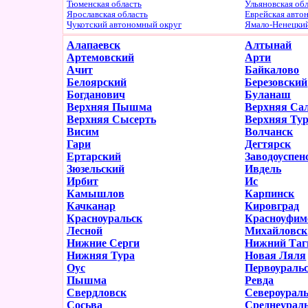
Тюменская область
Ульяновская об
Ярославская область
Еврейская авто
Чукотский автономный округ
Ямало-Ненецки
Алапаевск
Алтынай
Артемовский
Арти
Ачит
Байкалово
Белоярский
Березовский
Богданович
Буланаш
Верхняя Пышма
Верхняя Са
Верхняя Сысерть
Верхняя Ту
Висим
Волчанск
Гари
Дегтярск
Ертарский
Заводоуспен
Зюзельский
Ивдель
Ирбит
Ис
Камышлов
Карпинск
Качканар
Кировград
Красноуральск
Красноуфим
Лесной
Михайловск
Нижние Серги
Нижний Таг
Нижняя Тура
Новая Ляля
Оус
Первоураль
Пышма
Ревда
Свердловск
Североурал
Сосьва
Среднеурал