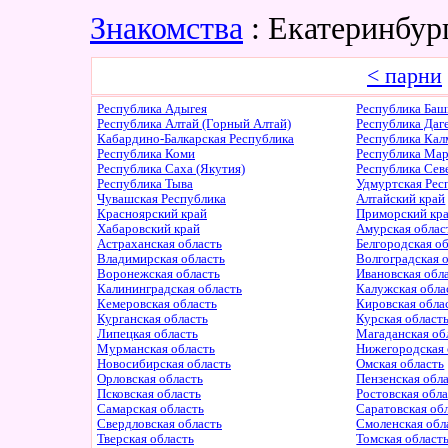
Знакомства
: Екатеринбур
< парни
Республика Адыгея
Республика Баш
Республика Алтай (Горный Алтай)
Республика Даг
Кабардино-Балкарская Республика
Республика Ка
Республика Коми
Республика Ма
Республика Саха (Якутия)
Республика Сев
Республика Тыва
Удмуртская Рес
Чувашская Республика
Алтайский край
Красноярский край
Приморский кр
Хабаровский край
Амурская облас
Астраханская область
Белгородская о
Владимирская область
Волгоградская 
Воронежская область
Ивановская обл
Калининградская область
Калужская обла
Кемеровская область
Кировская обла
Курганская область
Курская област
Липецкая область
Магаданская об
Мурманская область
Нижегородская 
Новосибирская область
Омская область
Орловская область
Пензенская обл
Псковская область
Ростовская обл
Самарская область
Саратовская об
Свердловская область
Смоленская обл
Тверская область
Томская област