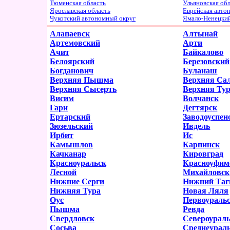
Тюменская область
Ульяновская об
Ярославская область
Еврейская авто
Чукотский автономный округ
Ямало-Ненецки
Алапаевск
Алтынай
Артемовский
Арти
Ачит
Байкалово
Белоярский
Березовский
Богданович
Буланаш
Верхняя Пышма
Верхняя Са
Верхняя Сысерть
Верхняя Ту
Висим
Волчанск
Гари
Дегтярск
Ертарский
Заводоуспен
Зюзельский
Ивдель
Ирбит
Ис
Камышлов
Карпинск
Качканар
Кировград
Красноуральск
Красноуфим
Лесной
Михайловск
Нижние Серги
Нижний Таг
Нижняя Тура
Новая Ляля
Оус
Первоураль
Пышма
Ревда
Свердловск
Североурал
Сосьва
Среднеурал