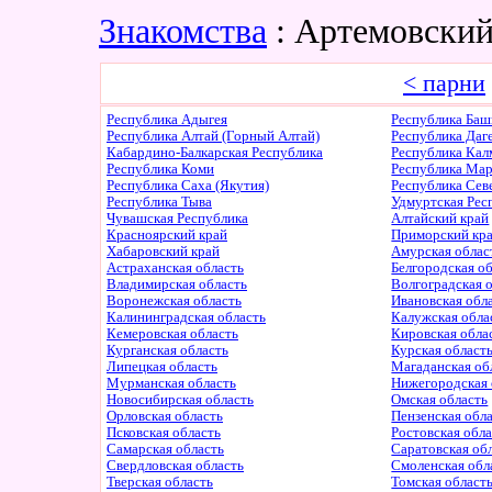
Знакомства
: Артемовский
< парни
Республика Адыгея
Республика Баш
Республика Алтай (Горный Алтай)
Республика Даг
Кабардино-Балкарская Республика
Республика Ка
Республика Коми
Республика Ма
Республика Саха (Якутия)
Республика Сев
Республика Тыва
Удмуртская Рес
Чувашская Республика
Алтайский край
Красноярский край
Приморский кр
Хабаровский край
Амурская облас
Астраханская область
Белгородская о
Владимирская область
Волгоградская 
Воронежская область
Ивановская обл
Калининградская область
Калужская обла
Кемеровская область
Кировская обла
Курганская область
Курская област
Липецкая область
Магаданская об
Мурманская область
Нижегородская 
Новосибирская область
Омская область
Орловская область
Пензенская обл
Псковская область
Ростовская обл
Самарская область
Саратовская об
Свердловская область
Смоленская обл
Тверская область
Томская област