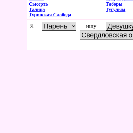
Сысерть
Таборы
Талица
Тугулым
Туринская Слобода
Я
ищу