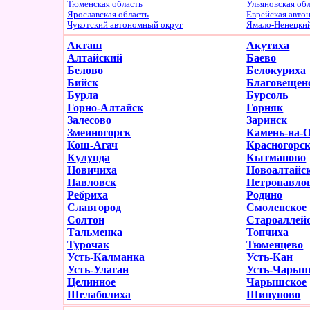
Тюменская область
Ульяновская об
Ярославская область
Еврейская авто
Чукотский автономный округ
Ямало-Ненецки
Акташ
Акутиха
Алтайский
Баево
Белово
Белокуриха
Бийск
Благовещен
Бурла
Бурсоль
Горно-Алтайск
Горняк
Залесово
Заринск
Змеиногорск
Камень-на-
Кош-Агач
Красногорск
Кулунда
Кытманово
Новичиха
Новоалтайс
Павловск
Петропавло
Ребриха
Родино
Славгород
Смоленское
Солтон
Староаллей
Тальменка
Топчиха
Турочак
Тюменцево
Усть-Калманка
Усть-Кан
Усть-Улаган
Усть-Чарыш
Целинное
Чарышское
Шелаболиха
Шипуново