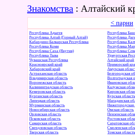
Знакомства
: Алтайский к
< парни
Республика Адыгея
Республика Баш
Республика Алтай (Горный Алтай)
Республика Даг
Кабардино-Балкарская Республика
Республика Ка
Республика Коми
Республика Ма
Республика Саха (Якутия)
Республика Сев
Республика Тыва
Удмуртская Рес
Чувашская Республика
Алтайский край
Красноярский край
Приморский кр
Хабаровский край
Амурская облас
Астраханская область
Белгородская о
Владимирская область
Волгоградская 
Воронежская область
Ивановская обл
Калининградская область
Калужская обла
Кемеровская область
Кировская обла
Курганская область
Курская област
Липецкая область
Магаданская об
Мурманская область
Нижегородская 
Новосибирская область
Омская область
Орловская область
Пензенская обл
Псковская область
Ростовская обл
Самарская область
Саратовская об
Свердловская область
Смоленская обл
Тверская область
Томская област