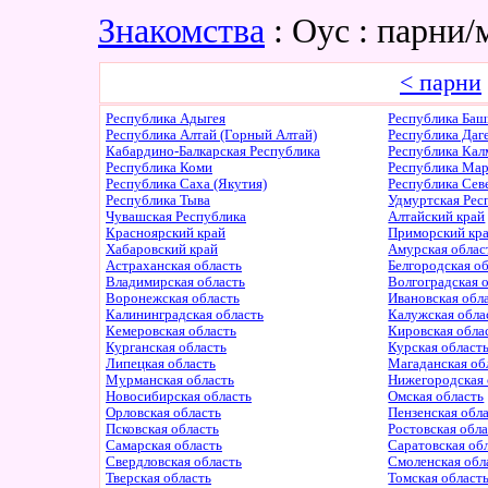
Знакомства
: Оус : парни
< парни
Республика Адыгея
Республика Баш
Республика Алтай (Горный Алтай)
Республика Даг
Кабардино-Балкарская Республика
Республика Ка
Республика Коми
Республика Ма
Республика Саха (Якутия)
Республика Сев
Республика Тыва
Удмуртская Рес
Чувашская Республика
Алтайский край
Красноярский край
Приморский кр
Хабаровский край
Амурская облас
Астраханская область
Белгородская о
Владимирская область
Волгоградская 
Воронежская область
Ивановская обл
Калининградская область
Калужская обла
Кемеровская область
Кировская обла
Курганская область
Курская област
Липецкая область
Магаданская об
Мурманская область
Нижегородская 
Новосибирская область
Омская область
Орловская область
Пензенская обл
Псковская область
Ростовская обл
Самарская область
Саратовская об
Свердловская область
Смоленская обл
Тверская область
Томская област