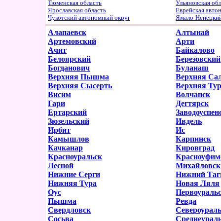
Тюменская область
Ульяновская об
Ярославская область
Еврейская авто
Чукотский автономный округ
Ямало-Ненецки
Алапаевск
Алтынай
Артемовский
Арти
Ачит
Байкалово
Белоярский
Березовский
Богданович
Буланаш
Верхняя Пышма
Верхняя Са
Верхняя Сысерть
Верхняя Ту
Висим
Волчанск
Гари
Дегтярск
Ертарский
Заводоуспен
Зюзельский
Ивдель
Ирбит
Ис
Камышлов
Карпинск
Качканар
Кировград
Красноуральск
Красноуфим
Лесной
Михайловск
Нижние Серги
Нижний Таг
Нижняя Тура
Новая Ляля
Оус
Первоураль
Пышма
Ревда
Свердловск
Североурал
Сосьва
Среднеурал