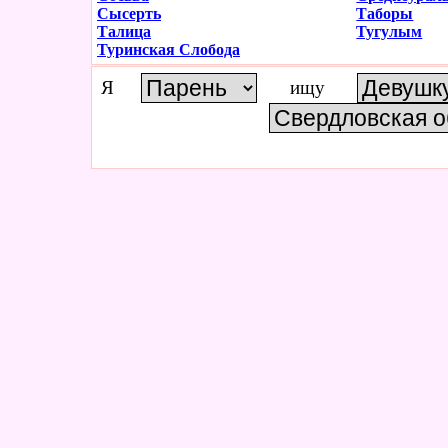
Сысерть
Таборы
Талица
Тугулым
Туринская Слобода
Я
ищу