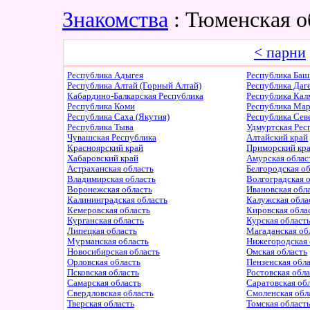
Знакомства
: Тюменская о
< парни
Республика Адыгея
Республика Баш
Республика Алтай (Горный Алтай)
Республика Даг
Кабардино-Балкарская Республика
Республика Ка
Республика Коми
Республика Ма
Республика Саха (Якутия)
Республика Сев
Республика Тыва
Удмуртская Рес
Чувашская Республика
Алтайский край
Красноярский край
Приморский кр
Хабаровский край
Амурская облас
Астраханская область
Белгородская о
Владимирская область
Волгоградская 
Воронежская область
Ивановская обл
Калининградская область
Калужская обла
Кемеровская область
Кировская обла
Курганская область
Курская област
Липецкая область
Магаданская об
Мурманская область
Нижегородская 
Новосибирская область
Омская область
Орловская область
Пензенская обл
Псковская область
Ростовская обл
Самарская область
Саратовская об
Свердловская область
Смоленская обл
Тверская область
Томская област