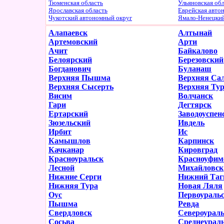
Тюменская область
Ульяновская об
Ярославская область
Еврейская авто
Чукотский автономный округ
Ямало-Ненецки
Алапаевск
Алтынай
Артемовский
Арти
Ачит
Байкалово
Белоярский
Березовский
Богданович
Буланаш
Верхняя Пышма
Верхняя Са
Верхняя Сысерть
Верхняя Ту
Висим
Волчанск
Гари
Дегтярск
Ертарский
Заводоуспен
Зюзельский
Ивдель
Ирбит
Ис
Камышлов
Карпинск
Качканар
Кировград
Красноуральск
Красноуфим
Лесной
Михайловск
Нижние Серги
Нижний Таг
Нижняя Тура
Новая Ляля
Оус
Первоураль
Пышма
Ревда
Свердловск
Североурал
Сосьва
Среднеурал