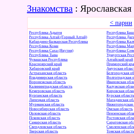
Знакомства
: Ярославская
< парни
Республика Адыгея
Республика Баш
Республика Алтай (Горный Алтай)
Республика Даг
Кабардино-Балкарская Республика
Республика Ка
Республика Коми
Республика Ма
Республика Саха (Якутия)
Республика Сев
Республика Тыва
Удмуртская Рес
Чувашская Республика
Алтайский край
Красноярский край
Приморский кр
Хабаровский край
Амурская облас
Астраханская область
Белгородская о
Владимирская область
Волгоградская 
Воронежская область
Ивановская обл
Калининградская область
Калужская обла
Кемеровская область
Кировская обла
Курганская область
Курская област
Липецкая область
Магаданская об
Мурманская область
Нижегородская 
Новосибирская область
Омская область
Орловская область
Пензенская обл
Псковская область
Ростовская обл
Самарская область
Саратовская об
Свердловская область
Смоленская обл
Тверская область
Томская област