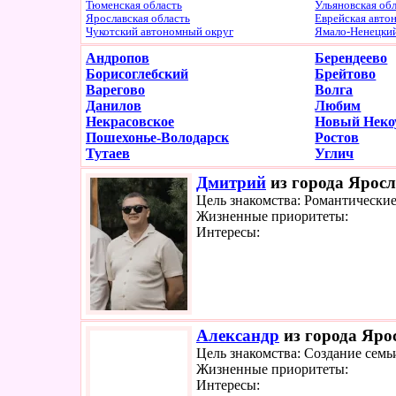
Тюменская область
Ульяновская об
Ярославская область
Еврейская авто
Чукотский автономный округ
Ямало-Ненецки
Андропов
Берендеево
Борисоглебский
Брейтово
Варегово
Волга
Данилов
Любим
Некрасовское
Новый Неко
Пошехонье-Володарск
Ростов
Тутаев
Углич
Дмитрий
из города Яросл
Цель знакомства: Романтически
Жизненные приоритеты:
Интересы:
Александр
из города Яро
Цель знакомства: Создание семь
Жизненные приоритеты:
Интересы: