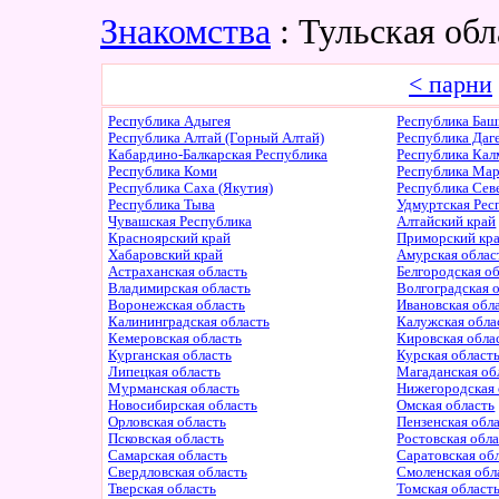
Знакомства
: Тульская об
< парни
Республика Адыгея
Республика Баш
Республика Алтай (Горный Алтай)
Республика Даг
Кабардино-Балкарская Республика
Республика Ка
Республика Коми
Республика Ма
Республика Саха (Якутия)
Республика Сев
Республика Тыва
Удмуртская Рес
Чувашская Республика
Алтайский край
Красноярский край
Приморский кр
Хабаровский край
Амурская облас
Астраханская область
Белгородская о
Владимирская область
Волгоградская 
Воронежская область
Ивановская обл
Калининградская область
Калужская обла
Кемеровская область
Кировская обла
Курганская область
Курская област
Липецкая область
Магаданская об
Мурманская область
Нижегородская 
Новосибирская область
Омская область
Орловская область
Пензенская обл
Псковская область
Ростовская обл
Самарская область
Саратовская об
Свердловская область
Смоленская обл
Тверская область
Томская област