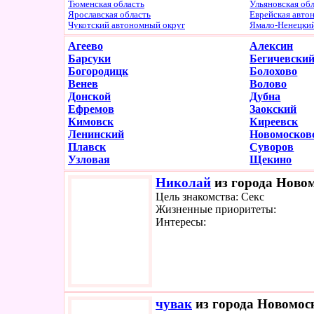
Тюменская область
Ульяновская об
Ярославская область
Еврейская авто
Чукотский автономный округ
Ямало-Ненецки
Агеево
Алексин
Барсуки
Бегичевски
Богородицк
Болохово
Венев
Волово
Донской
Дубна
Ефремов
Заокский
Кимовск
Киреевск
Ленинский
Новомосков
Плавск
Суворов
Узловая
Щекино
Николай
из города Новом
Цель знакомства: Секс
Жизненные приоритеты:
Интересы:
чувак
из города Новомоск