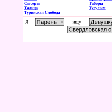
Сысерть
Таборы
Талица
Тугулым
Туринская Слобода
Я
ищу