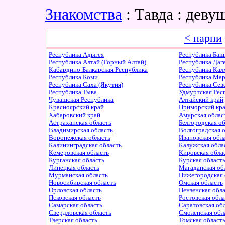
Знакомства
: Тавда : дев
< парни
Республика Адыгея
Республика Баш
Республика Алтай (Горный Алтай)
Республика Даг
Кабардино-Балкарская Республика
Республика Ка
Республика Коми
Республика Ма
Республика Саха (Якутия)
Республика Сев
Республика Тыва
Удмуртская Рес
Чувашская Республика
Алтайский край
Красноярский край
Приморский кр
Хабаровский край
Амурская облас
Астраханская область
Белгородская о
Владимирская область
Волгоградская 
Воронежская область
Ивановская обл
Калининградская область
Калужская обла
Кемеровская область
Кировская обла
Курганская область
Курская област
Липецкая область
Магаданская об
Мурманская область
Нижегородская 
Новосибирская область
Омская область
Орловская область
Пензенская обл
Псковская область
Ростовская обл
Самарская область
Саратовская об
Свердловская область
Смоленская обл
Тверская область
Томская област