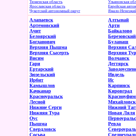
Тюменская область
Ульяновская об
Ярославская область
Еврейская авто
Чукотский автономный округ
Ямало-Ненецки
Алапаевск
Алтынай
Артемовский
Арти
Ачит
Байкалово
Белоярский
Березовский
Богданович
Буланаш
Верхняя Пышма
Верхняя Са
Верхняя Сысерть
Верхняя Ту
Висим
Волчанск
Гари
Дегтярск
Ертарский
Заводоуспен
Зюзельский
Ивдель
Ирбит
Ис
Камышлов
Карпинск
Качканар
Кировград
Красноуральск
Красноуфим
Лесной
Михайловск
Нижние Серги
Нижний Таг
Нижняя Тура
Новая Ляля
Оус
Первоураль
Пышма
Ревда
Свердловск
Североурал
Сосьва
Среднеурал