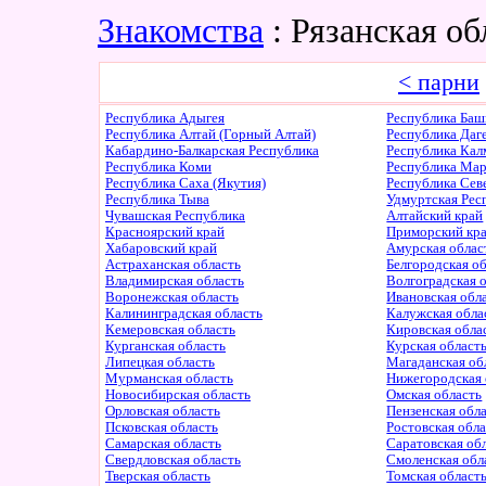
Знакомства
: Рязанская о
< парни
Республика Адыгея
Республика Баш
Республика Алтай (Горный Алтай)
Республика Даг
Кабардино-Балкарская Республика
Республика Ка
Республика Коми
Республика Ма
Республика Саха (Якутия)
Республика Сев
Республика Тыва
Удмуртская Рес
Чувашская Республика
Алтайский край
Красноярский край
Приморский кр
Хабаровский край
Амурская облас
Астраханская область
Белгородская о
Владимирская область
Волгоградская 
Воронежская область
Ивановская обл
Калининградская область
Калужская обла
Кемеровская область
Кировская обла
Курганская область
Курская област
Липецкая область
Магаданская об
Мурманская область
Нижегородская 
Новосибирская область
Омская область
Орловская область
Пензенская обл
Псковская область
Ростовская обл
Самарская область
Саратовская об
Свердловская область
Смоленская обл
Тверская область
Томская област