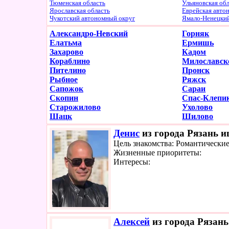
Тюменская область
Ульяновская об
Ярославская область
Еврейская авто
Чукотский автономный округ
Ямало-Ненецки
Александро-Невский
Горняк
Елатьма
Ермишь
Захарово
Кадом
Кораблино
Милославск
Пителино
Пронск
Рыбное
Ряжск
Сапожок
Сараи
Скопин
Спас-Клепи
Старожилово
Ухолово
Шацк
Шилово
Денис
из города Рязань и
Цель знакомства: Романтически
Жизненные приоритеты:
Интересы:
Алексей
из города Рязань