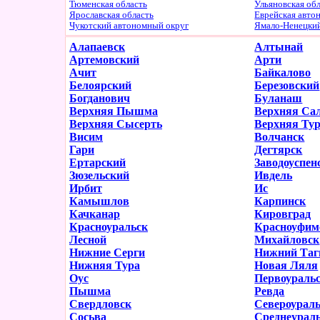
Тюменская область
Ульяновская об
Ярославская область
Еврейская авто
Чукотский автономный округ
Ямало-Ненецки
Алапаевск
Алтынай
Артемовский
Арти
Ачит
Байкалово
Белоярский
Березовский
Богданович
Буланаш
Верхняя Пышма
Верхняя Са
Верхняя Сысерть
Верхняя Ту
Висим
Волчанск
Гари
Дегтярск
Ертарский
Заводоуспен
Зюзельский
Ивдель
Ирбит
Ис
Камышлов
Карпинск
Качканар
Кировград
Красноуральск
Красноуфим
Лесной
Михайловск
Нижние Серги
Нижний Таг
Нижняя Тура
Новая Ляля
Оус
Первоураль
Пышма
Ревда
Свердловск
Североурал
Сосьва
Среднеурал