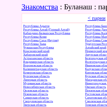
Знакомства
: Буланаш : п
< парни
Республика Адыгея
Республика Баш
Республика Алтай (Горный Алтай)
Республика Даг
Кабардино-Балкарская Республика
Республика Ка
Республика Коми
Республика Ма
Республика Саха (Якутия)
Республика Сев
Республика Тыва
Удмуртская Рес
Чувашская Республика
Алтайский край
Красноярский край
Приморский кр
Хабаровский край
Амурская облас
Астраханская область
Белгородская о
Владимирская область
Волгоградская 
Воронежская область
Ивановская обл
Калининградская область
Калужская обла
Кемеровская область
Кировская обла
Курганская область
Курская област
Липецкая область
Магаданская об
Мурманская область
Нижегородская 
Новосибирская область
Омская область
Орловская область
Пензенская обл
Псковская область
Ростовская обл
Самарская область
Саратовская об
Свердловская область
Смоленская обл
Тверская область
Томская област