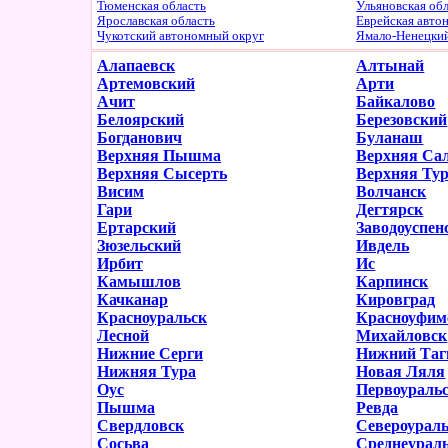
Тюменская область
Ульяновская об
Ярославская область
Еврейская авто
Чукотский автономный округ
Ямало-Ненецки
Алапаевск
Алтынай
Артемовский
Арти
Ачит
Байкалово
Белоярский
Березовский
Богданович
Буланаш
Верхняя Пышма
Верхняя Са
Верхняя Сысерть
Верхняя Ту
Висим
Волчанск
Гари
Дегтярск
Ертарский
Заводоуспен
Зюзельский
Ивдель
Ирбит
Ис
Камышлов
Карпинск
Качканар
Кировград
Красноуральск
Красноуфим
Лесной
Михайловск
Нижние Серги
Нижний Таг
Нижняя Тура
Новая Ляля
Оус
Первоураль
Пышма
Ревда
Свердловск
Североурал
Сосьва
Среднеурал