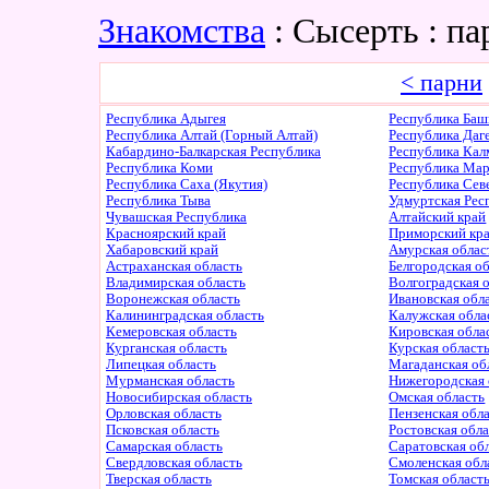
Знакомства
: Сысерть : п
< парни
Республика Адыгея
Республика Баш
Республика Алтай (Горный Алтай)
Республика Даг
Кабардино-Балкарская Республика
Республика Ка
Республика Коми
Республика Ма
Республика Саха (Якутия)
Республика Сев
Республика Тыва
Удмуртская Рес
Чувашская Республика
Алтайский край
Красноярский край
Приморский кр
Хабаровский край
Амурская облас
Астраханская область
Белгородская о
Владимирская область
Волгоградская 
Воронежская область
Ивановская обл
Калининградская область
Калужская обла
Кемеровская область
Кировская обла
Курганская область
Курская област
Липецкая область
Магаданская об
Мурманская область
Нижегородская 
Новосибирская область
Омская область
Орловская область
Пензенская обл
Псковская область
Ростовская обл
Самарская область
Саратовская об
Свердловская область
Смоленская обл
Тверская область
Томская област