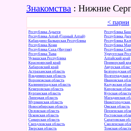
Знакомства
: Нижние Серг
< парни
Республика Адыгея
Республика Баш
Республика Алтай (Горный Алтай)
Республика Даг
Кабардино-Балкарская Республика
Республика Ка
Республика Коми
Республика Ма
Республика Саха (Якутия)
Республика Сев
Республика Тыва
Удмуртская Рес
Чувашская Республика
Алтайский край
Красноярский край
Приморский кр
Хабаровский край
Амурская облас
Астраханская область
Белгородская о
Владимирская область
Волгоградская 
Воронежская область
Ивановская обл
Калининградская область
Калужская обла
Кемеровская область
Кировская обла
Курганская область
Курская област
Липецкая область
Магаданская об
Мурманская область
Нижегородская 
Новосибирская область
Омская область
Орловская область
Пензенская обл
Псковская область
Ростовская обл
Самарская область
Саратовская об
Свердловская область
Смоленская обл
Тверская область
Томская област