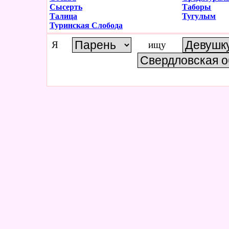
Сысерть
Таборы
Талица
Тугулым
Туринская Слобода
Я
ищу