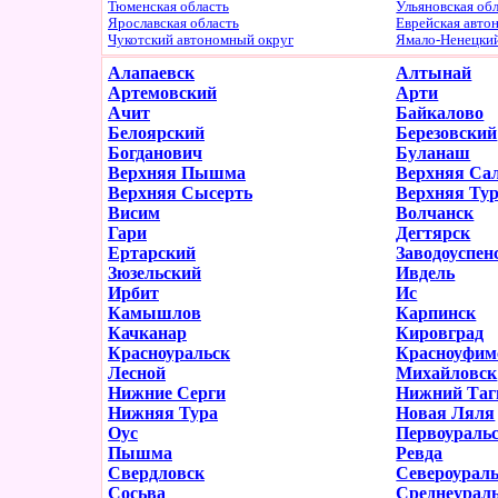
Тюменская область
Ульяновская об
Ярославская область
Еврейская авто
Чукотский автономный округ
Ямало-Ненецки
Алапаевск
Алтынай
Артемовский
Арти
Ачит
Байкалово
Белоярский
Березовский
Богданович
Буланаш
Верхняя Пышма
Верхняя Са
Верхняя Сысерть
Верхняя Ту
Висим
Волчанск
Гари
Дегтярск
Ертарский
Заводоуспен
Зюзельский
Ивдель
Ирбит
Ис
Камышлов
Карпинск
Качканар
Кировград
Красноуральск
Красноуфим
Лесной
Михайловск
Нижние Серги
Нижний Таг
Нижняя Тура
Новая Ляля
Оус
Первоураль
Пышма
Ревда
Свердловск
Североурал
Сосьва
Среднеурал