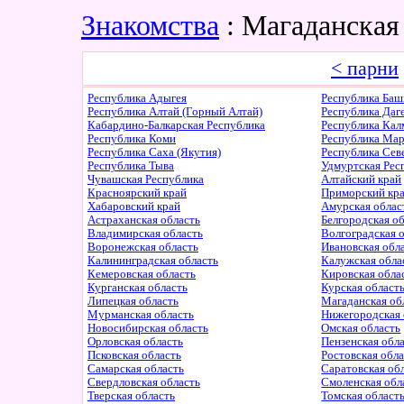
Знакомства
: Магаданская
< парни
Республика Адыгея
Республика Баш
Республика Алтай (Горный Алтай)
Республика Даг
Кабардино-Балкарская Республика
Республика Ка
Республика Коми
Республика Ма
Республика Саха (Якутия)
Республика Сев
Республика Тыва
Удмуртская Рес
Чувашская Республика
Алтайский край
Красноярский край
Приморский кр
Хабаровский край
Амурская облас
Астраханская область
Белгородская о
Владимирская область
Волгоградская 
Воронежская область
Ивановская обл
Калининградская область
Калужская обла
Кемеровская область
Кировская обла
Курганская область
Курская област
Липецкая область
Магаданская об
Мурманская область
Нижегородская 
Новосибирская область
Омская область
Орловская область
Пензенская обл
Псковская область
Ростовская обл
Самарская область
Саратовская об
Свердловская область
Смоленская обл
Тверская область
Томская област