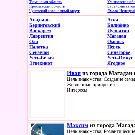
Тюменская область
Ульяновская об
Ярославская область
Еврейская авто
Чукотский автономный округ
Ямало-Ненецки
Анадырь
Атка
Беринговский
Билибино
Ванкарем
Иульитин
Лаврентия
Магадан
Ола
Омонск
Палатка
Певек
Сеймчан
Синегорье
Усть-Белая
Усть-Омчуг
Эгвекинот
Ягодное
Иван
из города Магадан 
Цель знакомства: Создание семь
Жизненные приоритеты:
Интересы:
Максим
из города Магада
Цель знакомства: Романтически