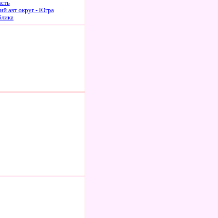
асть
й авт округ - Югра
блика