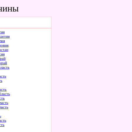
жчины
тия
шетия
лия
довия
рстан
сия
рай
край
бласть
асть
ть
асть
бласть
сть
ласть
ласть
ь
асть
сть