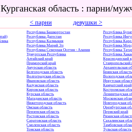
 Курганская область : парни/му
< парни
девушки >
Республика Башкортостан
Республика Буря
тай)
Республика Дагестан
Республика Ингу
блика
Республика Калмыкия
Республика Каре
Республика Марий Эл
Республика Мор
Республика Северная Осетия - Алания
Республика Тата
Удмуртская Республика
Республика Хака
Алтайский край
Краснодарский к
Приморский край
Ставропольский 
Амурская область
Архангельская о
Белгородская область
Брянская область
Волгоградская область
Вологодская обл
Ивановская область
Иркутская облас
Калужская область
Камчатский край
Кировская область
Костромская обл
Курская область
Ленинградская о
Магаданская область
Московская обла
Нижегородская область
Новгородская об
Омская область
Оренбургская об
Пензенская область
Пермский край
Ростовская область
Рязанская област
Саратовская область
Сахалинская обл
Смоленская область
Тамбовская обла
Томская область
Тульская область