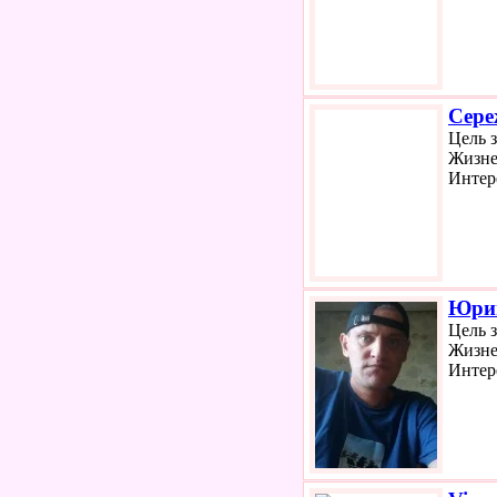
Сере
Цель 
Жизне
Интер
Юри
Цель 
Жизне
Интер