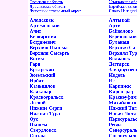
Тюменская область
Ульяновская об
Ярославская область
Еврейская авто
Чукотский автономный округ
Ямало-Ненецки
Алапаевск
Алтынай
Артемовский
Арти
Ачит
Байкалово
Белоярский
Березовский
Богданович
Буланаш
Верхняя Пышма
Верхняя Са
Верхняя Сысерть
Верхняя Ту
Висим
Волчанск
Гари
Дегтярск
Ертарский
Заводоуспен
Зюзельский
Ивдель
Ирбит
Ис
Камышлов
Карпинск
Качканар
Кировград
Красноуральск
Красноуфим
Лесной
Михайловск
Нижние Серги
Нижний Таг
Нижняя Тура
Новая Ляля
Оус
Первоураль
Пышма
Ревда
Свердловск
Североурал
Сосьва
Среднеурал