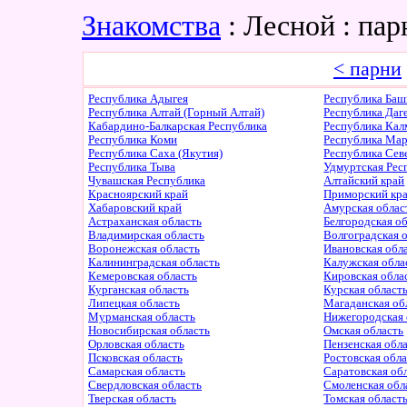
Знакомства
: Лесной : па
< парни
Республика Адыгея
Республика Баш
Республика Алтай (Горный Алтай)
Республика Даг
Кабардино-Балкарская Республика
Республика Ка
Республика Коми
Республика Ма
Республика Саха (Якутия)
Республика Сев
Республика Тыва
Удмуртская Рес
Чувашская Республика
Алтайский край
Красноярский край
Приморский кр
Хабаровский край
Амурская облас
Астраханская область
Белгородская о
Владимирская область
Волгоградская 
Воронежская область
Ивановская обл
Калининградская область
Калужская обла
Кемеровская область
Кировская обла
Курганская область
Курская област
Липецкая область
Магаданская об
Мурманская область
Нижегородская 
Новосибирская область
Омская область
Орловская область
Пензенская обл
Псковская область
Ростовская обл
Самарская область
Саратовская об
Свердловская область
Смоленская обл
Тверская область
Томская област