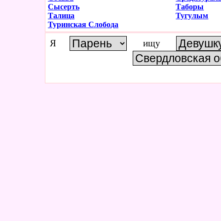
Сысерть
Таборы
Талица
Тугулым
Туринская Слобода
Я
ищу