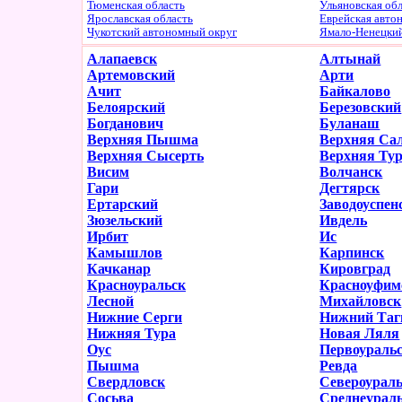
Тюменская область
Ульяновская об
Ярославская область
Еврейская авто
Чукотский автономный округ
Ямало-Ненецки
Алапаевск
Алтынай
Артемовский
Арти
Ачит
Байкалово
Белоярский
Березовский
Богданович
Буланаш
Верхняя Пышма
Верхняя Са
Верхняя Сысерть
Верхняя Ту
Висим
Волчанск
Гари
Дегтярск
Ертарский
Заводоуспен
Зюзельский
Ивдель
Ирбит
Ис
Камышлов
Карпинск
Качканар
Кировград
Красноуральск
Красноуфим
Лесной
Михайловск
Нижние Серги
Нижний Таг
Нижняя Тура
Новая Ляля
Оус
Первоураль
Пышма
Ревда
Свердловск
Североурал
Сосьва
Среднеурал