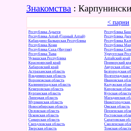
Знакомства
: Карпунински
< парни
Республика Адыгея
Республика Баш
Республика Алтай (Горный Алтай)
Республика Даг
Кабардино-Балкарская Республика
Республика Ка
Республика Коми
Республика Ма
Республика Саха (Якутия)
Республика Сев
Республика Тыва
Удмуртская Рес
Чувашская Республика
Алтайский край
Красноярский край
Приморский кр
Хабаровский край
Амурская облас
Астраханская область
Белгородская о
Владимирская область
Волгоградская 
Воронежская область
Ивановская обл
Калининградская область
Калужская обла
Кемеровская область
Кировская обла
Курганская область
Курская област
Липецкая область
Магаданская об
Мурманская область
Нижегородская 
Новосибирская область
Омская область
Орловская область
Пензенская обл
Псковская область
Ростовская обл
Самарская область
Саратовская об
Свердловская область
Смоленская обл
Тверская область
Томская област