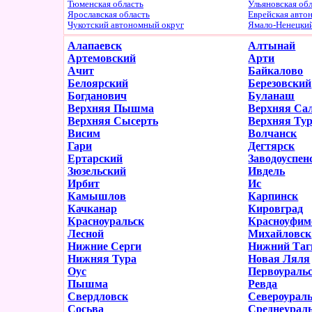
Тюменская область
Ульяновская об
Ярославская область
Еврейская авто
Чукотский автономный округ
Ямало-Ненецки
Алапаевск
Алтынай
Артемовский
Арти
Ачит
Байкалово
Белоярский
Березовский
Богданович
Буланаш
Верхняя Пышма
Верхняя Са
Верхняя Сысерть
Верхняя Ту
Висим
Волчанск
Гари
Дегтярск
Ертарский
Заводоуспен
Зюзельский
Ивдель
Ирбит
Ис
Камышлов
Карпинск
Качканар
Кировград
Красноуральск
Красноуфим
Лесной
Михайловск
Нижние Серги
Нижний Таг
Нижняя Тура
Новая Ляля
Оус
Первоураль
Пышма
Ревда
Свердловск
Североурал
Сосьва
Среднеурал