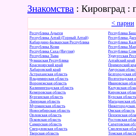
Знакомства
: Кировград :
< парни
Республика Адыгея
Республика Баш
Республика Алтай (Горный Алтай)
Республика Даг
Кабардино-Балкарская Республика
Республика Ка
Республика Коми
Республика Ма
Республика Саха (Якутия)
Республика Сев
Республика Тыва
Удмуртская Рес
Чувашская Республика
Алтайский край
Красноярский край
Приморский кр
Хабаровский край
Амурская облас
Астраханская область
Белгородская о
Владимирская область
Волгоградская 
Воронежская область
Ивановская обл
Калининградская область
Калужская обла
Кемеровская область
Кировская обла
Курганская область
Курская област
Липецкая область
Магаданская об
Мурманская область
Нижегородская 
Новосибирская область
Омская область
Орловская область
Пензенская обл
Псковская область
Ростовская обл
Самарская область
Саратовская об
Свердловская область
Смоленская обл
Тверская область
Томская област