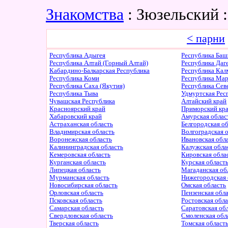
Знакомства
: Зюзельский 
< парни
Республика Адыгея
Республика Баш
Республика Алтай (Горный Алтай)
Республика Даг
Кабардино-Балкарская Республика
Республика Ка
Республика Коми
Республика Ма
Республика Саха (Якутия)
Республика Сев
Республика Тыва
Удмуртская Рес
Чувашская Республика
Алтайский край
Красноярский край
Приморский кр
Хабаровский край
Амурская облас
Астраханская область
Белгородская о
Владимирская область
Волгоградская 
Воронежская область
Ивановская обл
Калининградская область
Калужская обла
Кемеровская область
Кировская обла
Курганская область
Курская област
Липецкая область
Магаданская об
Мурманская область
Нижегородская 
Новосибирская область
Омская область
Орловская область
Пензенская обл
Псковская область
Ростовская обл
Самарская область
Саратовская об
Свердловская область
Смоленская обл
Тверская область
Томская област