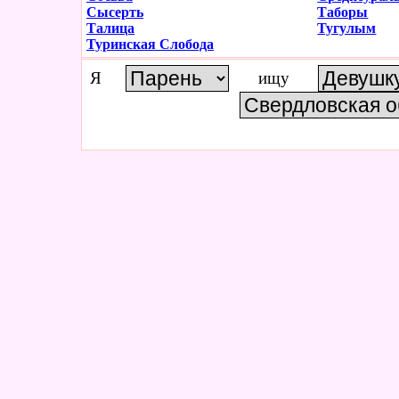
Сысерть
Таборы
Талица
Тугулым
Туринская Слобода
Я
ищу