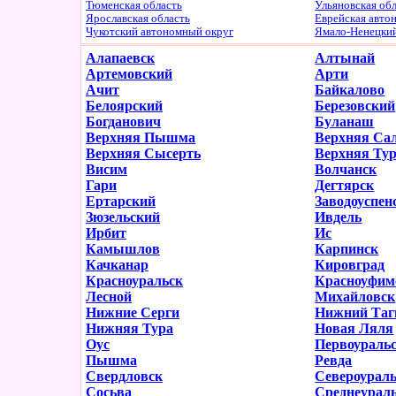
Тюменская область
Ульяновская об
Ярославская область
Еврейская авто
Чукотский автономный округ
Ямало-Ненецки
Алапаевск
Алтынай
Артемовский
Арти
Ачит
Байкалово
Белоярский
Березовский
Богданович
Буланаш
Верхняя Пышма
Верхняя Са
Верхняя Сысерть
Верхняя Ту
Висим
Волчанск
Гари
Дегтярск
Ертарский
Заводоуспен
Зюзельский
Ивдель
Ирбит
Ис
Камышлов
Карпинск
Качканар
Кировград
Красноуральск
Красноуфим
Лесной
Михайловск
Нижние Серги
Нижний Таг
Нижняя Тура
Новая Ляля
Оус
Первоураль
Пышма
Ревда
Свердловск
Североурал
Сосьва
Среднеурал